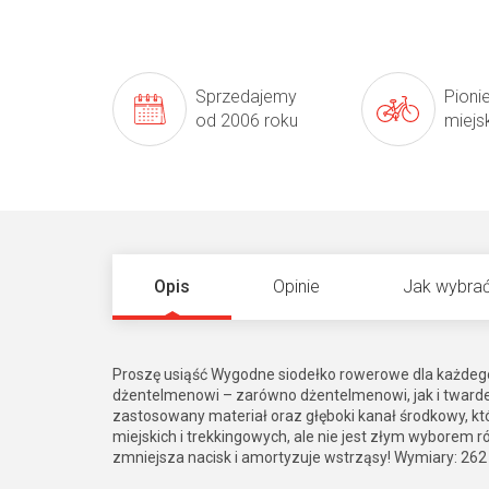
Sprzedajemy
Pioni
od 2006 roku
miejs
Opis
Opinie
Jak wybrać
Proszę usiąść Wygodne siodełko rowerowe dla każde
dżentelmenowi – zarówno dżentelmenowi, jak i twar
zastosowany materiał oraz głęboki kanał środkowy, kt
miejskich i trekkingowych, ale nie jest złym wyborem r
zmniejsza nacisk i amortyzuje wstrząsy! Wymiary: 26