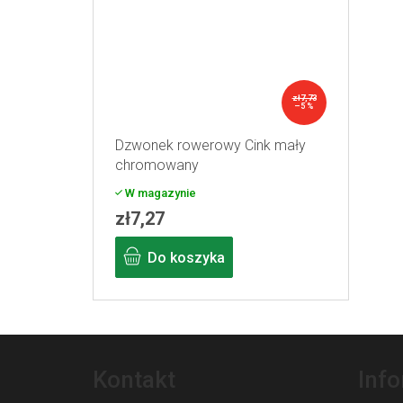
zł7,73
–5 %
Dzwonek rowerowy Cink mały
chromowany
W magazynie
zł7,27
Do koszyka
S
t
Kontakt
Inf
o