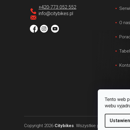
p
+420-773 052 552
Serw
k
info
@
citybikes.pl
a
O na
Porad
Tabe
Konta
Tento web p
webu vyjadru
Ustawien
Copyright 2026
Citybikes
. Wszystkie prawa zastrzeż