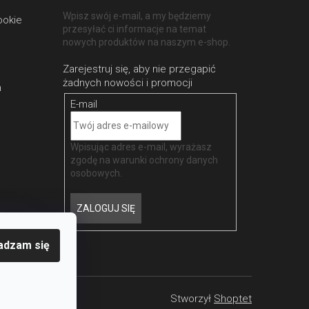
Wpisz swój e-mail, a my będziemy
ookie
przesyłać ci informacje na temat
nowych produktów na naszym e-shop.
h
E-mail
Wpisując adres e-mail, wyrażasz
zgodę na
warunki ochrony danych
osobowych
.
ZALOGUJ SIĘ
adzam się
Stworzył
Shoptet