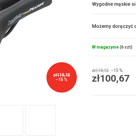
0,0
Wygodne męskie si
na
5
gwiazdek.
Możemy doręczyć d
W magazynie
(6 szt)
zł119,15
–15 %
zł100,67
zł119,15
–15 %
Cena
jednostkowa: