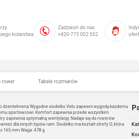
erzy
Zadzwoń do nas
Indy
kiego kolarstwa
+420-773 052 552
ofer
 rower
Tabele rozmiarów
P
go dżentelmena Wygodne siodełko Velo zapewni wygodę każdemu
demu sportowcowi. Komfort zapewnia przede wszystkim
óry zapewnia optymalną wentylację. Nadaje się do rowerów
Kat
ównież dla innych typów ram. Siodełko ma kształt strefy O, która
2 x 165 mm Waga: 478 g
Kod