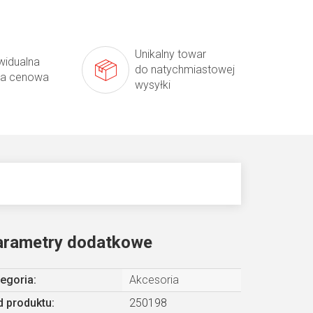
Unikalny towar
widualna
do natychmiastowej
ta cenowa
wysyłki
arametry dodatkowe
egoria
:
Akcesoria
 produktu:
250198