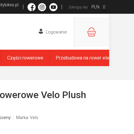
tybikes.pl
PLN
Zaloguj się
KOSZYK
Części rowerowe
Przebudowa na rower elektryczny
rowerowe Velo Plush
oceny
Marka:
Velo