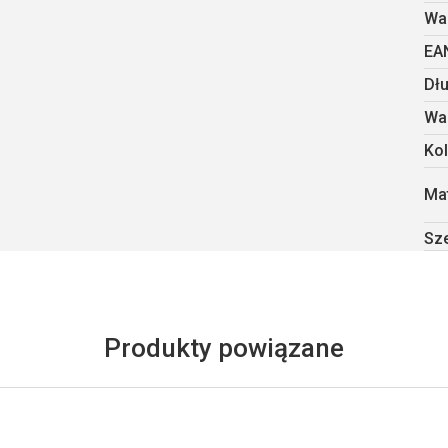
Wa
EA
Dł
Wa
Kol
Mat
Sz
Produkty powiązane