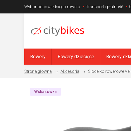
Przejść
Wybór odpowiedniego roweru
Transport i płatność
do
treści
Rowery
Rowery dziecięce
Rowery skł
Akcesoria
Siodełko rowerowe Vel
Wskazówka