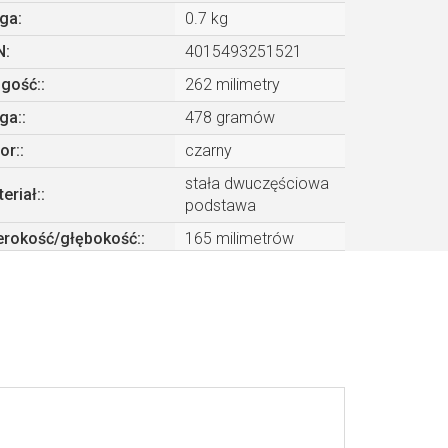
ga
:
0.7 kg
N
:
4015493251521
ugość:
:
262 milimetry
ga:
:
478 gramów
or:
:
czarny
stała dwuczęściowa
eriał:
:
podstawa
erokość/głębokość:
:
165 milimetrów