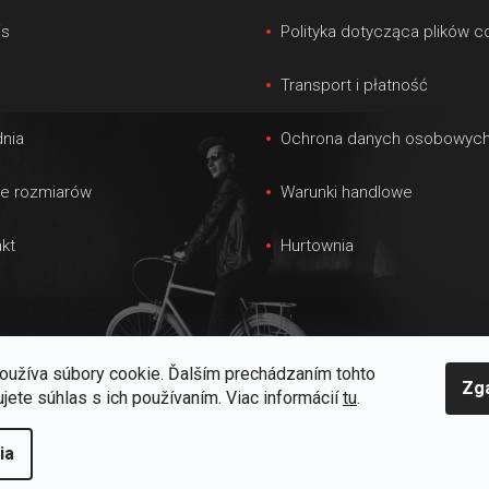
is
Polityka dotycząca plików c
s
Transport i płatność
nia
Ochrona danych osobowyc
le rozmiarów
Warunki handlowe
kt
Hurtownia
oužíva súbory cookie. Ďalším prechádzaním tohto
Zg
jete súhlas s ich používaním. Viac informácií
tu
.
ia
one.
Edytuj ustawienia plików cookie