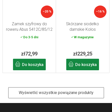
–20 %
–16 %
Zamek szyfrowy do
Skórzane siodełko
roweru Abus 5412C/85/12
damskie Kolos
czerwony
Do 3-5 dni
W magazynie
zł72,99
zł229,25
Do koszyka
Do koszyka
Wyświetlić wszystkie powiązane produkty
S