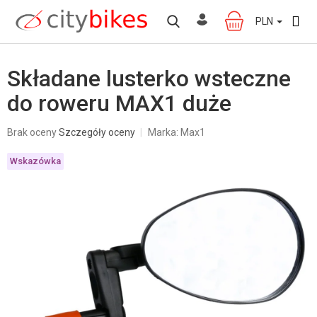
Przejść
do
PLN
KOSZYK
treści
Składane lusterko wsteczne
do roweru MAX1 duże
Średnia
Brak oceny
Szczegóły oceny
Marka:
Max1
ocena
produktu
Wskazówka
wynosi
0,0
na
5
gwiazdek.
W