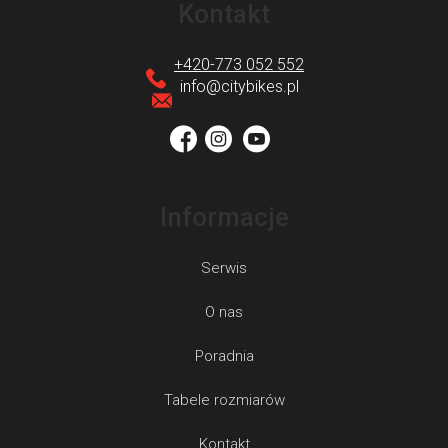
t
Kontakt
o
p
+420-773 052 552
k
info
@
citybikes.pl
a
Informacje
Serwis
O nas
Poradnia
Tabele rozmiarów
Kontakt