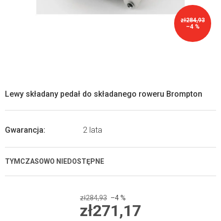
zł284,93
–4 %
Lewy składany pedał do składanego roweru Brompton
Gwarancja
:
2 lata
TYMCZASOWO NIEDOSTĘPNE
zł284,93
–4 %
zł271,17