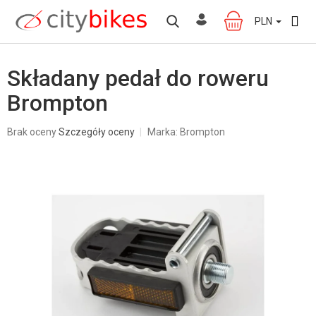
Przejść
do
PLN
KOSZYK
treści
Składany pedał do roweru
Brompton
Średnia
Brak oceny
Szczegóły oceny
Marka:
Brompton
ocena
produktu
wynosi
0,0
na
5
gwiazdek.
W