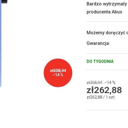
0,0
Bardzo wytrzymały
na
producenta Abus
5
gwiazdek.
Możemy doręczyć d
Gwarancja
:
DO TYGODNIA
zł308,94
–14 %
zł308,94
–14 %
zł262,88
Cena
zł262,88 / 1 szt.
jednostkowa: