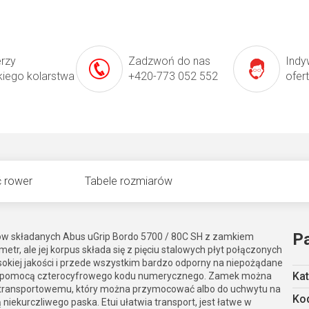
erzy
Zadzwoń do nas
Indy
kiego kolarstwa
+420-773 052 552
ofer
 rower
Tabele rozmiarów
P
ów składanych Abus uGrip Bordo 5700 / 80C SH z zamkiem
r, ale jej korpus składa się z pięciu stalowych płyt połączonych
okiej jakości i przede wszystkim bardzo odporny na niepożądane
Kat
za pomocą czterocyfrowego kodu numerycznego. Zamek można
i transportowemu, który można przymocować albo do uchwytu na
Kod
iekurczliwego paska. Etui ułatwia transport, jest łatwe w