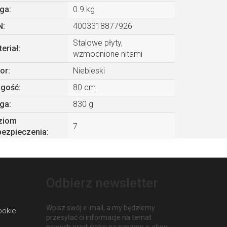
ga
:
0.9 kg
N
:
4003318877926
Stalowe płyty,
eriał
:
wzmocnione nitami
or
:
Niebieski
ugość
:
80 cm
ga
:
830 g
ziom
7
bezpieczenia
:
Odbierz newsletter
Wpisz swój e-mail, a my będziemy
ookie
przesyłać ci informacje na temat