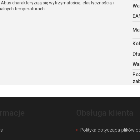
Abus charakteryzują się wytrzymałością, elastycznością i
Wa
malnych temperaturach.
EA
Mat
Kol
Dł
Wa
Po
za
ormacje
Obsługa klienta
is
Polityka dotycząca plików c