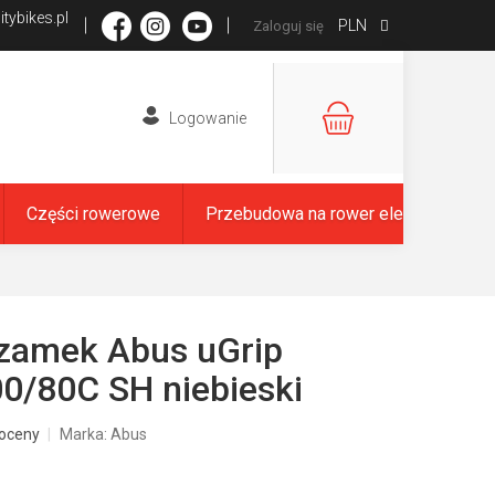
tybikes.pl
PLN
Zaloguj się
KOSZYK
Części rowerowe
Przebudowa na rower elektryczny
zamek Abus uGrip
0/80C SH niebieski
oceny
Marka:
Abus