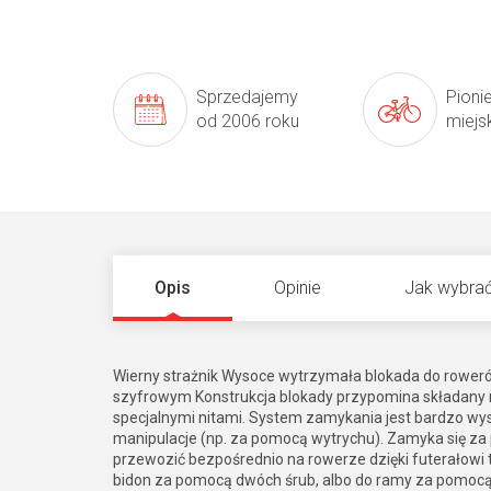
Sprzedajemy
Pioni
od 2006 roku
miejs
Opis
Opinie
Jak wybrać
Wierny strażnik Wysoce wytrzymała blokada do rower
szyfrowym Konstrukcja blokady przypomina składany met
specjalnymi nitami. System zamykania jest bardzo wys
manipulacje (np. za pomocą wytrychu). Zamyka się 
przewozić bezpośrednio na rowerze dzięki futerałow
bidon za pomocą dwóch śrub, albo do ramy za pomocą n