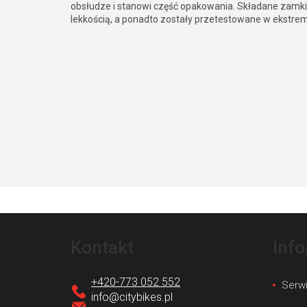
obsłudze i stanowi część opakowania. Składane zamki 
lekkością, a ponadto zostały przetestowane w ekstre
S
t
Kontakt
Inf
o
p
+420-773 052 552
Serw
k
info
@
citybikes.pl