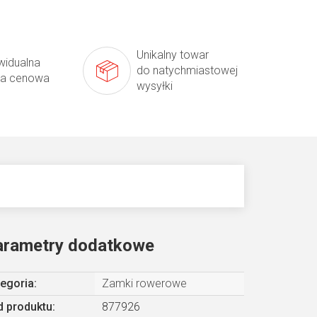
Unikalny towar
widualna
do natychmiastowej
ta cenowa
wysyłki
arametry dodatkowe
egoria
:
Zamki rowerowe
 produktu:
877926