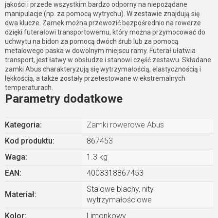
jakości i przede wszystkim bardzo odporny na niepożądane
manipulacje (np. za pomocą wytrychu). W zestawie znajdują się
dwa klucze. Zamek można przewozić bezpośrednio na rowerze
dzięki futerałowi transportowemu, który można przymocować do
uchwytu na bidon za pomocą dwóch śrub lub za pomocą
metalowego paska w dowolnym miejscu ramy. Futerał ułatwia
transport, jest łatwy w obsłudze i stanowi część zestawu. Składane
zamki Abus charakteryzują się wytrzymałością, elastycznością i
lekkością, a także zostały przetestowane w ekstremalnych
temperaturach.
Parametry dodatkowe
Kategoria
:
Zamki rowerowe Abus
Kod produktu:
867453
Waga
:
1.3 kg
EAN
:
4003318867453
Stalowe blachy, nity
Materiał
:
wytrzymałościowe
Kolor
:
Limonkowy