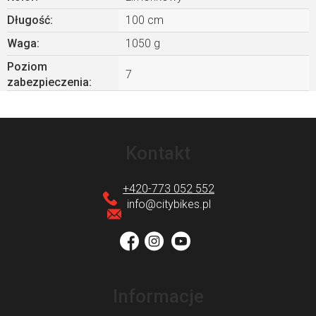
Długość
:
100 cm
Waga
:
1050 g
Poziom
7
zabezpieczenia
:
S
t
Kontakt
o
p
+420-773 052 552
k
info
@
citybikes.pl
a
Informacje