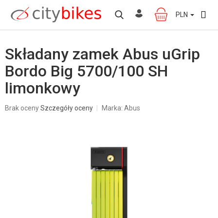
Przejść
do
PLN
KOSZYK
treści
Składany zamek Abus uGrip
Bordo Big 5700/100 SH
limonkowy
Średnia
Brak oceny
Szczegóły oceny
Marka:
Abus
ocena
produktu
wynosi
0,0
na
5
gwiazdek.
W