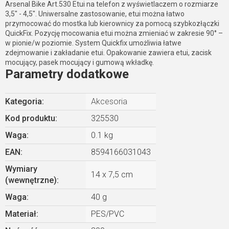
Arsenal Bike Art.530 Etui na telefon z wyświetlaczem o rozmiarze
3,5" - 4,5". Uniwersalne zastosowanie, etui można łatwo
przymocować do mostka lub kierownicy za pomocą szybkozłączki
QuickFix. Pozycję mocowania etui można zmieniać w zakresie 90° –
w pionie/w poziomie. System Quickfix umożliwia łatwe
zdejmowanie i zakładanie etui. Opakowanie zawiera etui, zacisk
mocujący, pasek mocujący i gumową wkładkę.
Parametry dodatkowe
Kategoria
:
Akcesoria
Kod produktu:
325530
Waga
:
0.1 kg
EAN
:
8594166031043
Wymiary
14 x 7,5 cm
(wewnętrzne)
:
Waga
:
40 g
Materiał
:
PES/PVC