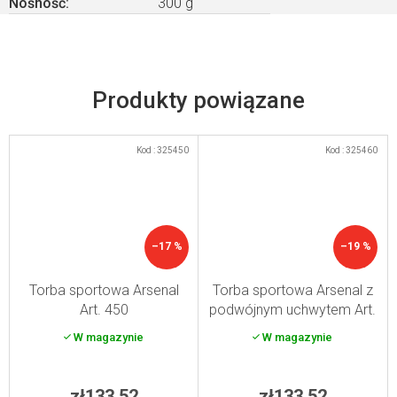
Nośność
:
300 g
Produkty powiązane
Kod :
325450
Kod :
325460
–17 %
–19 %
Torba sportowa Arsenal
Torba sportowa Arsenal z
Art. 450
podwójnym uchwytem Art.
460
W magazynie
W magazynie
zł133,52
zł133,52