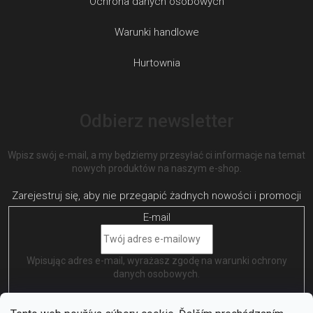
Ochrona danych osobowych
Warunki handlowe
Hurtownia
Odbierz newsletter
Wpisz swój e-mail, a my będziemy przesyłać ci informacje na temat
nowych produktów na naszym e-shop.
E-mail
Wpisując adres e-mail, wyrażasz zgodę na
warunki ochrony
danych osobowych
.
ZALOGUJ SIĘ