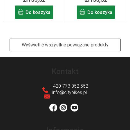
Do koszyka
Do koszyka
Wyświetlić wszystkie powiązane produkty
S
t
Kontakt
o
p
+420-773 052 552
k
info
@
citybikes.pl
a