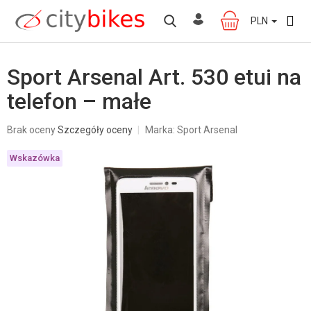
Przejść
do
PLN
KOSZYK
treści
Sport Arsenal Art. 530 etui na
telefon – małe
Średnia
Brak oceny
Szczegóły oceny
Marka:
Sport Arsenal
ocena
produktu
Wskazówka
wynosi
0,0
na
5
gwiazdek.
W