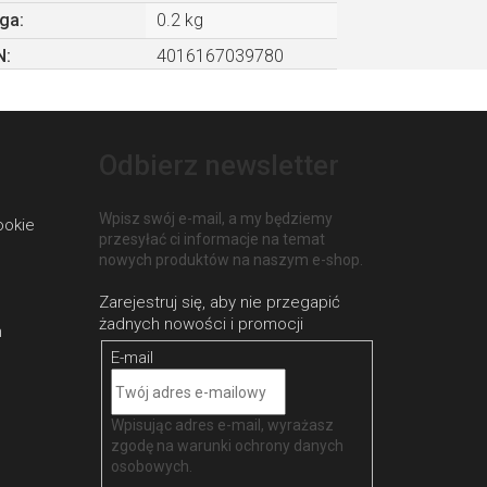
ga
:
0.2 kg
N
:
4016167039780
Odbierz newsletter
Wpisz swój e-mail, a my będziemy
ookie
przesyłać ci informacje na temat
nowych produktów na naszym e-shop.
h
E-mail
Wpisując adres e-mail, wyrażasz
zgodę na
warunki ochrony danych
osobowych
.