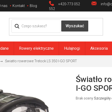
+420-773 052
info@ci
O nas
Kontakt
Blog
552
adane
Rowery elektryczne
Hulajnogi
Akcesoria
Światło rowerowe Trelock LS 350 I-GO SPORT
Światło r
I-GO SPO
Średnia
Brak oceny
Szczegóły 
ocena
produktu
wynosi