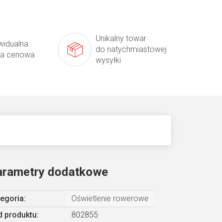
Unikalny towar
widualna
do natychmiastowej
ta cenowa
wysyłki
arametry dodatkowe
egoria
:
Oświetlenie rowerowe
 produktu:
802855