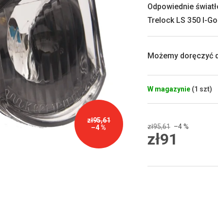
0,0
Odpowiednie świat
na
Trelock LS 350 I-G
5
gwiazdek.
Możemy doręczyć d
W magazynie
(1 szt)
zł95,61
zł95,61
–4 %
–4 %
zł91
Cena
jednostkowa: