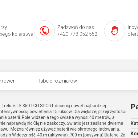
erzy
Zadzwoń do nas
Indy
kiego kolarstwa
+420-773 052 552
ofer
 rower
Tabele rozmiarów
P
o Trelock LS 350 I-GO SPORT docenią nawet najbardziej
tensywnością oświetlenia 15 luksów. Dla większej przejrzystości
ia baterii. Pole widzenia tego światła wynosi 40 metrów, a
Kat
ie naprawdę nic Cię nie zaskoczy. Światło jest zasilane dwiema
stawu. Można również używać baterii wielokrotnego ładowania.
Kod
godzin Widoczność: 40 m (aktywna), 700 m (pasywna) Baterie: 2x