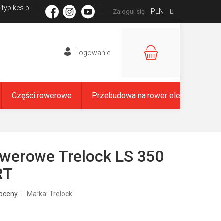
tybikes.pl
PLN
Zaloguj się
KOSZYK
Części rowerowe
Przebudowa na rower elektryczny
owerowe Trelock LS 350
RT
oceny
Marka:
Trelock