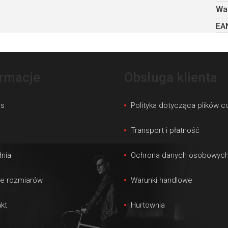
Wa
EA
ormacje
Obsługa klienta
is
Polityka dotycząca plików c
s
Transport i płatność
nia
Ochrona danych osobowyc
le rozmiarów
Warunki handlowe
kt
Hurtownia