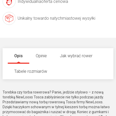
Indywidualna
oferta cenowa
Unikalny towar
do natychmiastowej wysyłki
Opis
Opinie
Jak wybrać rower
Tabele rozmiarów
Torebka czy torba rowerowa? Panie, jedźcie stylowo – z nową
torebką NewLooxs Tosca zabłyśniecie nie tylko podczas jazdy.
Przedstawiamy nową torbę rowerową Tosca firmy NewLooxs.
Dzięki haczykom schowanym w tylnej kieszeni torbę można łatwo
przymocować do bagażnika i ruszać w drogę. Koniec z gumkami i