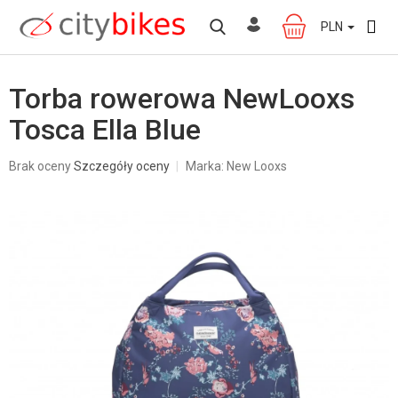
Przejść
do
PLN
KOSZYK
treści
Torba rowerowa NewLooxs
Tosca Ella Blue
Średnia
Brak oceny
Szczegóły oceny
Marka:
New Looxs
ocena
produktu
wynosi
0,0
na
5
gwiazdek.
W