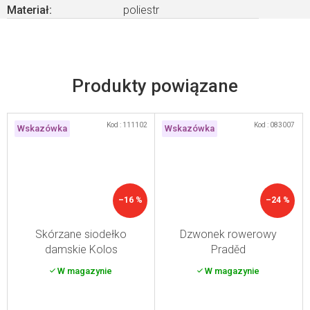
Materiał
:
poliestr
Produkty powiązane
Kod :
111102
Kod :
083007
Wskazówka
Wskazówka
–16 %
–24 %
Skórzane siodełko
Dzwonek rowerowy
damskie Kolos
Praděd
W magazynie
W magazynie