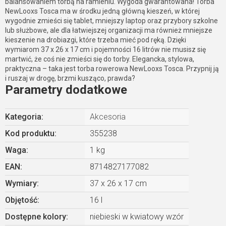
balansowaniem torbą na ramieniu. Wygoda gwarantowana! Torba
NewLooxs Tosca ma w środku jedną główną kieszeń, w której
wygodnie zmieści się tablet, mniejszy laptop oraz przybory szkolne
lub służbowe, ale dla łatwiejszej organizacji ma również mniejsze
kieszenie na drobiazgi, które trzeba mieć pod ręką. Dzięki
wymiarom 37 x 26 x 17 cm i pojemności 16 litrów nie musisz się
martwić, że coś nie zmieści się do torby. Elegancka, stylowa,
praktyczna – taka jest torba rowerowa NewLooxs Tosca. Przypnij ją
i ruszaj w drogę, brzmi kusząco, prawda?
Parametry dodatkowe
Kategoria
:
Akcesoria
Kod produktu:
355238
Waga
:
1 kg
EAN
:
8714827177082
Wymiary
:
37 x 26 x 17 cm
Objętość
:
16 l
Dostępne kolory
:
niebieski w kwiatowy wzór