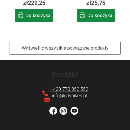
zł229,25
zł25,75
Do koszyka
Do koszyka
Wyświetlić wszystkie powiązane produkty
S
t
Kontakt
o
p
+420-773 052 552
k
info
@
citybikes.pl
a