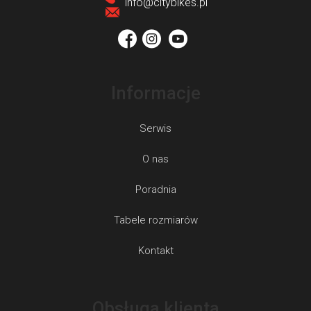
k
info
@
citybikes.pl
a
Informacje
Serwis
O nas
Poradnia
Tabele rozmiarów
Kontakt
Obsługa klienta