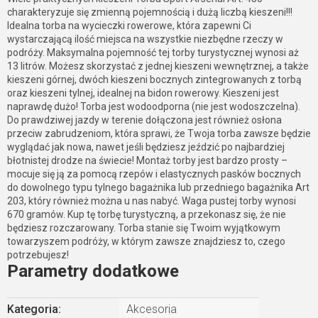
charakteryzuje się zmienną pojemnością i dużą liczbą kieszeni!!!
Idealna torba na wycieczki rowerowe, która zapewni Ci
wystarczającą ilość miejsca na wszystkie niezbędne rzeczy w
podróży. Maksymalna pojemność tej torby turystycznej wynosi aż
13 litrów. Możesz skorzystać z jednej kieszeni wewnętrznej, a także
kieszeni górnej, dwóch kieszeni bocznych zintegrowanych z torbą
oraz kieszeni tylnej, idealnej na bidon rowerowy. Kieszeni jest
naprawdę dużo! Torba jest wodoodporna (nie jest wodoszczelna).
Do prawdziwej jazdy w terenie dołączona jest również osłona
przeciw zabrudzeniom, która sprawi, że Twoja torba zawsze będzie
wyglądać jak nowa, nawet jeśli będziesz jeździć po najbardziej
błotnistej drodze na świecie! Montaż torby jest bardzo prosty –
mocuje się ją za pomocą rzepów i elastycznych pasków bocznych
do dowolnego typu tylnego bagażnika lub przedniego bagażnika Art
203, który również można u nas nabyć. Waga pustej torby wynosi
670 gramów. Kup tę torbę turystyczną, a przekonasz się, że nie
będziesz rozczarowany. Torba stanie się Twoim wyjątkowym
towarzyszem podróży, w którym zawsze znajdziesz to, czego
potrzebujesz!
Parametry dodatkowe
Kategoria
:
Akcesoria