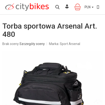
Przejść
do
PLN
KOSZYK
treści
Torba sportowa Arsenal Art.
480
Średnia
Brak oceny
Szczegóły oceny
Marka:
Sport Arsenal
ocena
produktu
wynosi
0,0
na
5
gwiazdek.
W