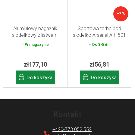
–7 %
Aluminiowy bagażnik
Sportowa torba pod
siodełkowy z listwami
siodełko Arsenal Art. 501
bocznymi, czarny, Art. 220
W magazynie
Do 3-5 dni
zł177,10
zł56,81
Do koszyka
Do koszyka
S
t
Kontakt
o
p
+420-773 052 552