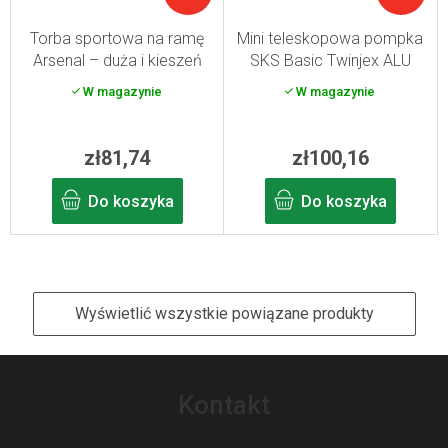
Torba sportowa na ramę
Mini teleskopowa pompka
Arsenal – duża i kieszeń
SKS Basic Twinjex ALU
aqua Art. 515
W magazynie
W magazynie
zł81,74
zł100,16
Do koszyka
Do koszyka
Wyświetlić wszystkie powiązane produkty
S
t
Kontakt
o