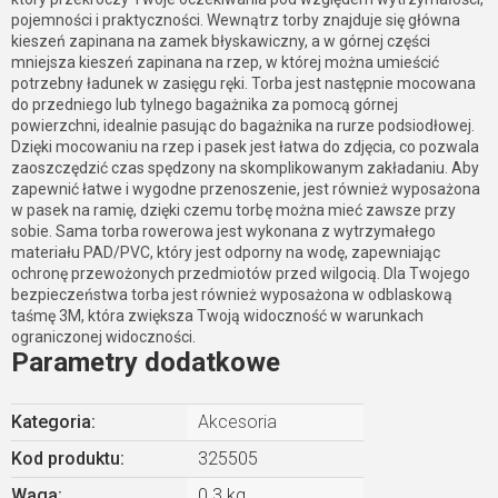
pojemności i praktyczności. Wewnątrz torby znajduje się główna
kieszeń zapinana na zamek błyskawiczny, a w górnej części
mniejsza kieszeń zapinana na rzep, w której można umieścić
potrzebny ładunek w zasięgu ręki. Torba jest następnie mocowana
do przedniego lub tylnego bagażnika za pomocą górnej
powierzchni, idealnie pasując do bagażnika na rurze podsiodłowej.
Dzięki mocowaniu na rzep i pasek jest łatwa do zdjęcia, co pozwala
zaoszczędzić czas spędzony na skomplikowanym zakładaniu. Aby
zapewnić łatwe i wygodne przenoszenie, jest również wyposażona
w pasek na ramię, dzięki czemu torbę można mieć zawsze przy
sobie. Sama torba rowerowa jest wykonana z wytrzymałego
materiału PAD/PVC, który jest odporny na wodę, zapewniając
ochronę przewożonych przedmiotów przed wilgocią. Dla Twojego
bezpieczeństwa torba jest również wyposażona w odblaskową
taśmę 3M, która zwiększa Twoją widoczność w warunkach
ograniczonej widoczności.
Parametry dodatkowe
Kategoria
:
Akcesoria
Kod produktu:
325505
Waga
:
0.3 kg