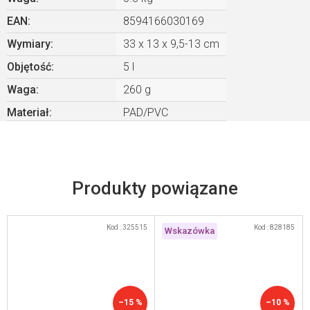
EAN
:
8594166030169
Wymiary
:
33 x 13 x 9,5-13 cm
Objętość
:
5 l
Waga
:
260 g
Materiał
:
PAD/PVC
Produkty powiązane
Kod :
325515
Kod :
828185
Wskazówka
–15 %
–10 %