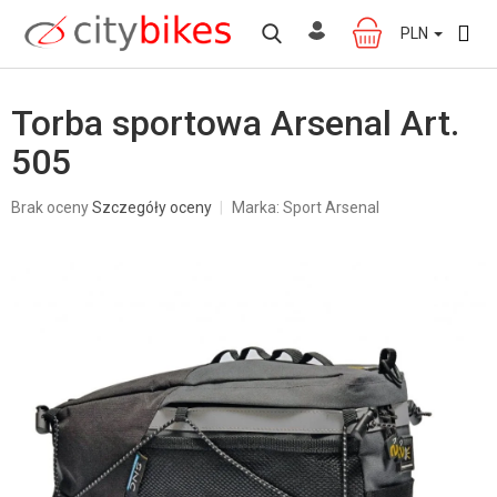
Przejść
do
PLN
KOSZYK
treści
Torba sportowa Arsenal Art.
505
Średnia
Brak oceny
Szczegóły oceny
Marka:
Sport Arsenal
ocena
produktu
wynosi
0,0
na
5
gwiazdek.
W