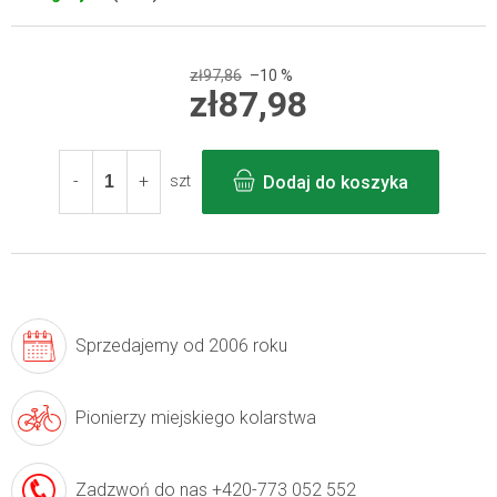
zł97,86
–10 %
zł87,98
Cena
jednostkowa:
Dodaj do koszyka
szt
Sprzedajemy
od 2006 roku
Pionierzy
miejskiego kolarstwa
Zadzwoń do nas
+420-773 052 552