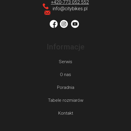
p
+420-773 052 552
k
info
@
citybikes.pl
a
Informacje
Serwis
O nas
Poradnia
Tabele rozmiarów
Kontakt