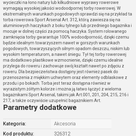
wycieczki na łono natury lub kilkudniowe wyprawy rowerowe
wymagają wysokiej jakości wodoodpornej torby rowerowej. W
ekstremalnych warunkach pogodowych sprawdzi się na przykład ta
torba rowerowa Sport Arsenal Art. 312, którą zawiesza się na
aluminiowych haczykach z boku tylnego lub przedniego bagażnika i
mocuje w dolnej części za pomocą haczyka. System rolowanego
zamknięcia torby gwarantuje 100% wodoodporność, dzięki czemu
będzie idealnym towarzyszem nawet w gorszych warunkach
pogodowych, towarzyszących silnym opadom deszczu, niskim lub
wysokim temperaturom, a nawet śniegu. Tył tej torby rowerowej
ma dodatkowo plastikowe wzmocnienie, dzięki czemu idealnie
przylega do roweru i zachowuje swój kształt nawet po zdjęciu z
roweru. Dla bezpieczeństwa dostępny jest również pasek do
przenoszenia z miękkim uchwytem oraz elementy odblaskowe z
przodu i po bokach. Torba jest teraz dostępna również w
wyrazistym żółtym kolorze i można ją łatwo łączyć z wieloma
bagażnikami Sport Arsenal, takimi jak Art.001, 201, 204, 215, 216 i
217, a także oczywiście uzupełnić bagażnikiem Art.
Parametry dodatkowe
Kategoria
:
Akcesoria
Kod produktu:
326312