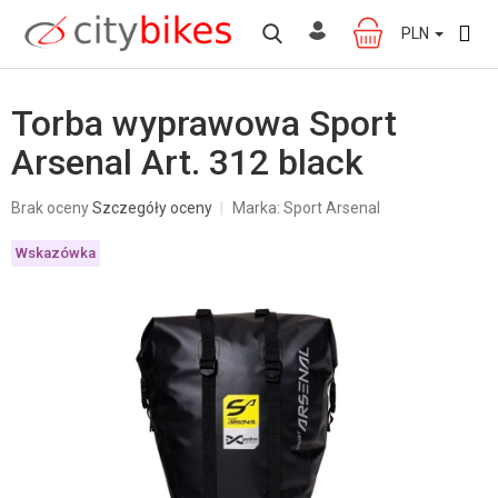
Przejść
do
PLN
KOSZYK
treści
Torba wyprawowa Sport
Arsenal Art. 312 black
Średnia
Brak oceny
Szczegóły oceny
Marka:
Sport Arsenal
ocena
produktu
Wskazówka
wynosi
0,0
na
5
gwiazdek.
W