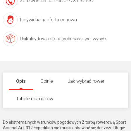
Zadzwoń do nas
+420-773 052 552
Indywidualna
oferta cenowa
Unikalny towar
do natychmiastowej wysyłki
Opis
Opinie
Jak wybrać rower
Tabele rozmiarów
Do ekstremalnych warunków pogodowych Z torbą rowerową Sport
Arsenal Art. 312 Expedition nie musisz obawiać się deszczu Długie