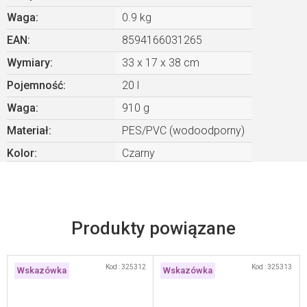
Waga
:
0.9 kg
EAN
:
8594166031265
Wymiary
:
33 x 17 x 38 cm
Pojemność
:
20 l
Waga
:
910 g
Materiał
:
PES/PVC (wodoodporny)
Kolor
:
Czarny
Produkty powiązane
Kod :
325312
Kod :
325313
Wskazówka
Wskazówka