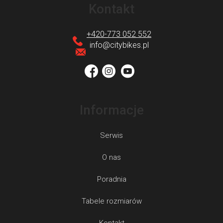
t
Kontakt
o
p
+420-773 052 552
k
info
@
citybikes.pl
a
Informacje
Serwis
O nas
Poradnia
Tabele rozmiarów