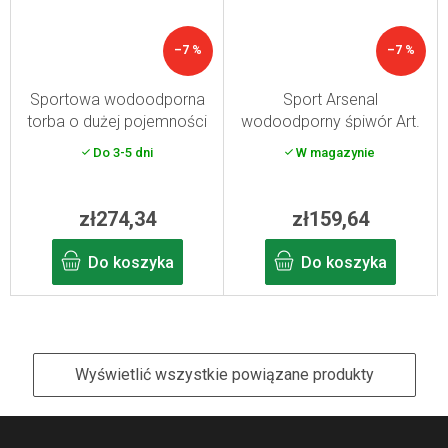
–7 %
–7 %
Sportowa wodoodporna
Sport Arsenal
torba o dużej pojemności
wodoodporny śpiwór Art.
Arsenal Art. 312
313
Do 3-5 dni
W magazynie
zł274,34
zł159,64
Do koszyka
Do koszyka
Wyświetlić wszystkie powiązane produkty
S