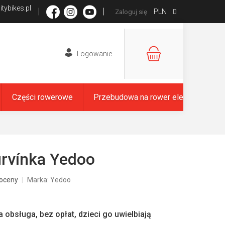
tybikes.pl
PLN
Zaloguj się
KOSZYK
Części rowerowe
Przebudowa na rower elektryczny
rvínka Yedoo
oceny
Marka:
Yedoo
a obsługa, bez opłat, dzieci go uwielbiają