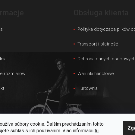
ormacje
Obsługa klienta
is
Polityka dotycząca plików c
s
Transport i płatność
nia
Ochrona danych osobowyc
le rozmiarów
Warunki handlowe
kt
Hurtownia
oužíva súbory cookie. Ďalším prechádzaním tohto
Zg
jete súhlas s ich používaním. Viac informácií
tu
.