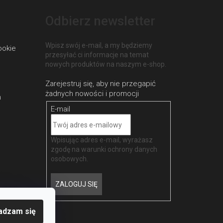
Odbierz newsletter
Wpisz swój e-mail, a my będziemy
ookie
przesyłać ci informacje na temat
nowych produktów na naszym e-shop.
h
E-mail
Wpisując adres e-mail, wyrażasz
zgodę na
warunki ochrony danych
osobowych
.
ZALOGUJ SIĘ
adzam się