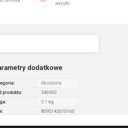
ta cenowa
wysyłki
arametry dodatkowe
egoria
:
Akcesoria
 produktu:
346900
ga
:
0.1 kg
N
:
8595142610160