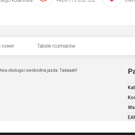
kiego kolarstwa
+420-773 052 552
ofer
 rower
Tabele rozmiarów
P
łatwa obsługa i swobodna jazda. Tadaaah!
Kat
Kod
Wa
EA