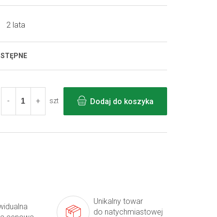
2 lata
OSTĘPNE
Dodaj do koszyka
szt
Unikalny towar
widualna
do natychmiastowej