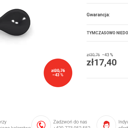
5
gwiazdek.
Gwarancja
:
TYMCZASOWO NIED
zł30,76
–43 %
zł17,40
Cena
zł30,76
jednostkowa:
–43 %
erzy
Zadzwoń do nas
Indy