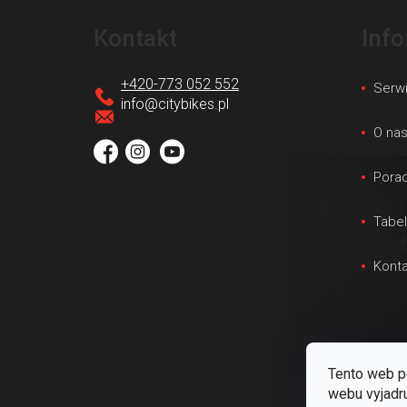
S
t
Kontakt
Inf
o
p
+420-773 052 552
Serw
k
info
@
citybikes.pl
a
O na
Porad
Tabe
Konta
Tento web p
webu vyjadru