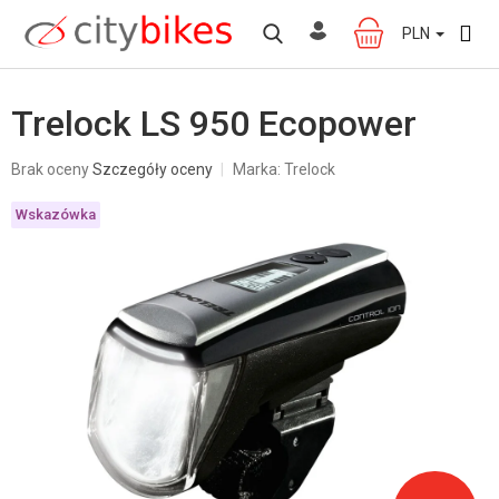
Przejść
do
PLN
KOSZYK
treści
Trelock LS 950 Ecopower
Średnia
Brak oceny
Szczegóły oceny
Marka:
Trelock
ocena
produktu
Wskazówka
wynosi
0,0
na
5
gwiazdek.
W