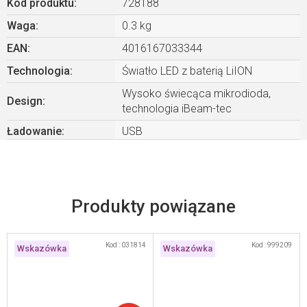
Kod produktu:
728188
Waga
:
0.3 kg
EAN
:
4016167033344
Technologia
:
Światło LED z baterią LiION
Wysoko świecąca mikrodioda,
Design
:
technologia iBeam-tec
Ładowanie
:
USB
Produkty powiązane
Kod :
031814
Kod :
999209
Wskazówka
Wskazówka