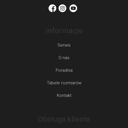
a
Informacje
Serwis
O nas
Poradnia
Tabele rozmiarów
Kontakt
Obsługa klienta