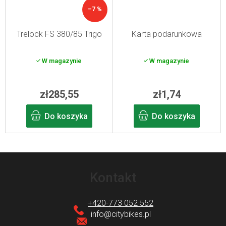
–7 %
Trelock FS 380/85 Trigo
Karta podarunkowa
W magazynie
W magazynie
zł285,55
zł1,74
Do koszyka
Do koszyka
S
t
Kontakt
o
p
+420-773 052 552
k
info
@
citybikes.pl