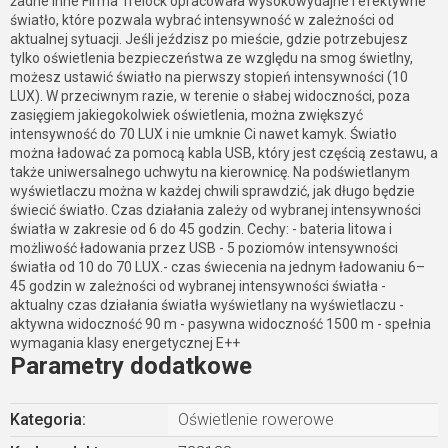
żadne inne Firma Trelock opracowała wysokowydajne i efektywne
światło, które pozwala wybrać intensywność w zależności od
aktualnej sytuacji. Jeśli jeździsz po mieście, gdzie potrzebujesz
tylko oświetlenia bezpieczeństwa ze względu na smog świetlny,
możesz ustawić światło na pierwszy stopień intensywności (10
LUX). W przeciwnym razie, w terenie o słabej widoczności, poza
zasięgiem jakiegokolwiek oświetlenia, można zwiększyć
intensywność do 70 LUX i nie umknie Ci nawet kamyk. Światło
można ładować za pomocą kabla USB, który jest częścią zestawu, a
także uniwersalnego uchwytu na kierownicę. Na podświetlanym
wyświetlaczu można w każdej chwili sprawdzić, jak długo będzie
świecić światło. Czas działania zależy od wybranej intensywności
światła w zakresie od 6 do 45 godzin. Cechy: - bateria litowa i
możliwość ładowania przez USB - 5 poziomów intensywności
światła od 10 do 70 LUX.- czas świecenia na jednym ładowaniu 6–
45 godzin w zależności od wybranej intensywności światła -
aktualny czas działania światła wyświetlany na wyświetlaczu -
aktywna widoczność 90 m - pasywna widoczność 1500 m - spełnia
wymagania klasy energetycznej E++
Parametry dodatkowe
Kategoria
:
Oświetlenie rowerowe