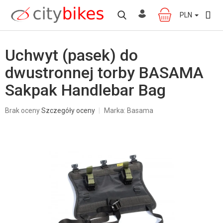
Przejść
do
PLN
KOSZYK
treści
Uchwyt (pasek) do
dwustronnej torby BASAMA
Sakpak Handlebar Bag
Średnia
Brak oceny
Szczegóły oceny
Marka:
Basama
ocena
produktu
wynosi
0,0
na
5
gwiazdek.
W