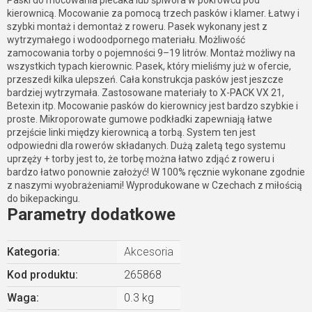
kierownicą. Mocowanie za pomocą trzech pasków i klamer. Łatwy i
szybki montaż i demontaż z roweru. Pasek wykonany jest z
wytrzymałego i wodoodpornego materiału. Możliwość
zamocowania torby o pojemności 9–19 litrów. Montaż możliwy na
wszystkich typach kierownic. Pasek, który mieliśmy już w ofercie,
przeszedł kilka ulepszeń. Cała konstrukcja pasków jest jeszcze
bardziej wytrzymała. Zastosowane materiały to X-PACK VX 21,
Betexin itp. Mocowanie pasków do kierownicy jest bardzo szybkie i
proste. Mikroporowate gumowe podkładki zapewniają łatwe
przejście linki między kierownicą a torbą. System ten jest
odpowiedni dla rowerów składanych. Dużą zaletą tego systemu
uprzęży + torby jest to, że torbę można łatwo zdjąć z roweru i
bardzo łatwo ponownie założyć! W 100% ręcznie wykonane zgodnie
z naszymi wyobrażeniami! Wyprodukowane w Czechach z miłością
do bikepackingu.
Parametry dodatkowe
Kategoria
:
Akcesoria
Kod produktu:
265868
Waga
:
0.3 kg