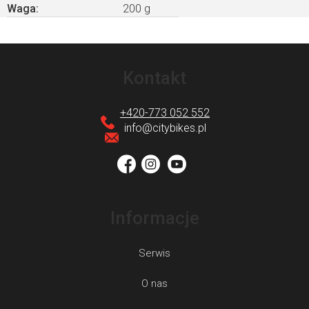
Waga
:
200 g
S
t
Kontakt
o
p
+420-773 052 552
k
info
@
citybikes.pl
a
Informacje
Serwis
O nas