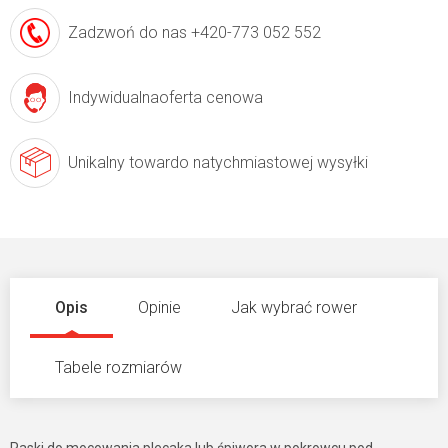
Zadzwoń do nas
+420-773 052 552
Indywidualna
oferta cenowa
Unikalny towar
do natychmiastowej wysyłki
Opis
Opinie
Jak wybrać rower
Tabele rozmiarów
Paski do mocowania plecaka lub śpiwora w pokrowcu pod