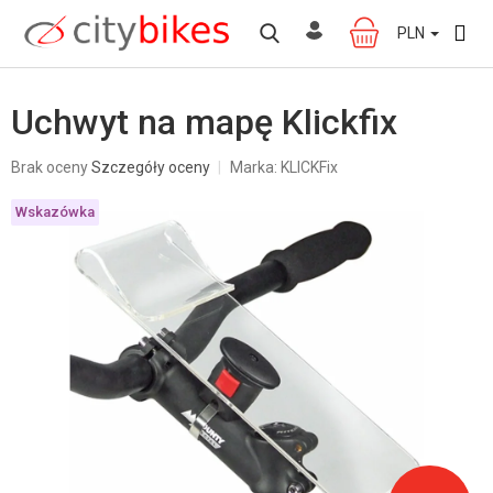
Przejść
do
PLN
KOSZYK
treści
Uchwyt na mapę Klickfix
Średnia
Brak oceny
Szczegóły oceny
Marka:
KLICKFix
ocena
produktu
Wskazówka
wynosi
0,0
na
5
gwiazdek.
W