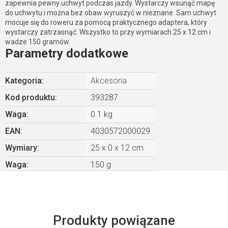
zapewnia pewny uchwyt podczas jazdy. Wystarczy wsunąć mapę
do uchwytu i można bez obaw wyruszyć w nieznane. Sam uchwyt
mocuje się do roweru za pomocą praktycznego adaptera, który
wystarczy zatrzasnąć. Wszystko to przy wymiarach 25 x 12 cm i
wadze 150 gramów.
Parametry dodatkowe
Kategoria
:
Akcesoria
Kod produktu:
393287
Waga
:
0.1 kg
EAN
:
4030572000029
Wymiary
:
25 x 0 x 12 cm
Waga
:
150 g
Produkty powiązane