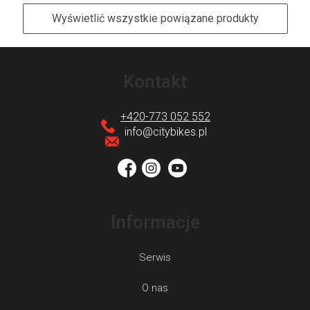
Wyświetlić wszystkie powiązane produkty
S
t
Kontakt
o
p
+420-773 052 552
k
info
@
citybikes.pl
a
Informacje
Serwis
O nas