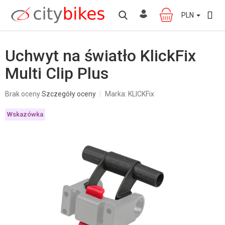
Przejść
do
PLN
KOSZYK
treści
Uchwyt na światło KlickFix
Multi Clip Plus
Średnia
Brak oceny
Szczegóły oceny
Marka:
KLICKFix
ocena
produktu
Wskazówka
wynosi
0,0
na
5
gwiazdek.
W