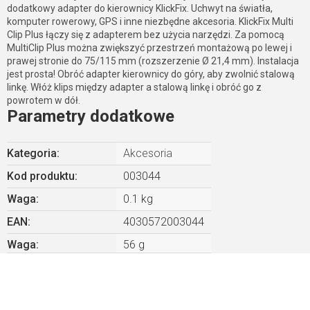
dodatkowy adapter do kierownicy KlickFix. Uchwyt na światła,
komputer rowerowy, GPS i inne niezbędne akcesoria. KlickFix Multi
Clip Plus łączy się z adapterem bez użycia narzędzi. Za pomocą
MultiClip Plus można zwiększyć przestrzeń montażową po lewej i
prawej stronie do 75/115 mm (rozszerzenie Ø 21,4 mm). Instalacja
jest prosta! Obróć adapter kierownicy do góry, aby zwolnić stalową
linkę. Włóż klips między adapter a stalową linkę i obróć go z
powrotem w dół.
Parametry dodatkowe
Kategoria
:
Akcesoria
Kod produktu:
003044
Waga
:
0.1 kg
EAN
:
4030572003044
Waga
:
56 g