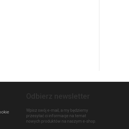
Odbierz newsletter
Wpisz swój e-mail, a my będziemy
ookie
przesyłać ci informacje na temat
nowych produktów na naszym e-shop.