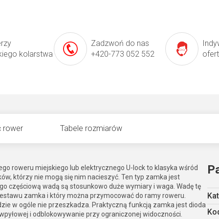
erzy
Zadzwoń do nas
Indy
kiego kolarstwa
+420-773 052 552
ofer
 rower
Tabele rozmiarów
P
go roweru miejskiego lub elektrycznego U-lock to klasyka wśród
, którzy nie mogą się nim nacieszyć. Ten typ zamka jest
jego częściową wadą są stosunkowo duże wymiary i waga. Wadę tę
Kat
ą zestawu zamka i który można przymocować do ramy roweru.
dzie w ogóle nie przeszkadza. Praktyczną funkcją zamka jest dioda
Kod
iwpyłowej i odblokowywanie przy ograniczonej widoczności.