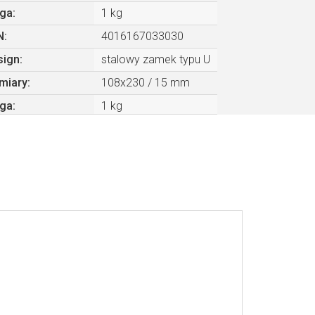
ga
:
1 kg
N
:
4016167033030
sign
:
stalowy zamek typu U
miary
:
108x230 / 15 mm
ga
:
1 kg