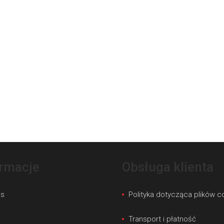
ormacje
Obsługa klienta
is
Polityka dotycząca plików c
s
Transport i płatność