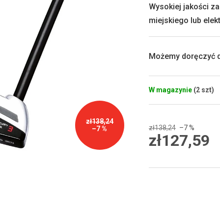
0,0
Wysokiej jakości z
na
miejskiego lub elek
5
gwiazdek.
Możemy doręczyć d
W magazynie
(2 szt)
zł138,24
zł138,24
–7 %
–7 %
zł127,59
Cena
jednostkowa: