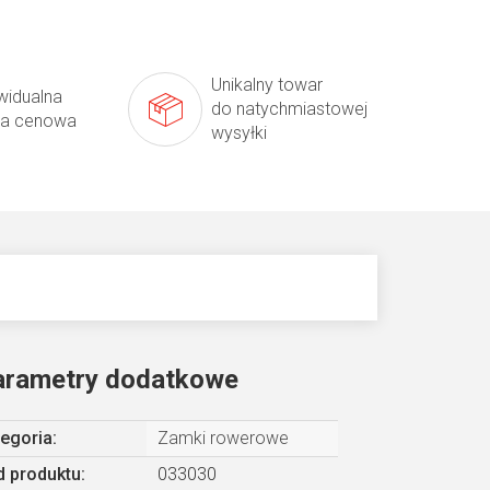
Unikalny towar
widualna
do natychmiastowej
ta cenowa
wysyłki
arametry dodatkowe
egoria
:
Zamki rowerowe
 produktu:
033030