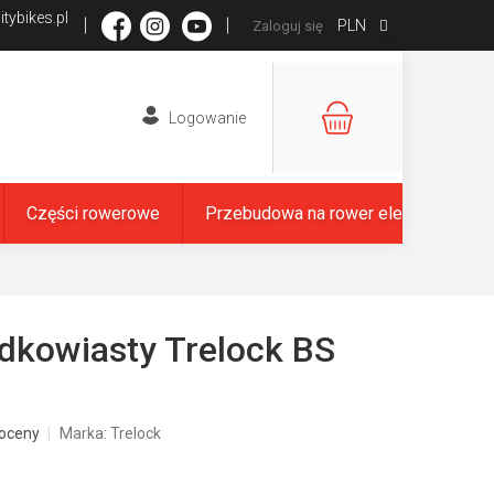
tybikes.pl
PLN
Zaloguj się
KOSZYK
Części rowerowe
Przebudowa na rower elektryczny
kowiasty Trelock BS
oceny
Marka:
Trelock