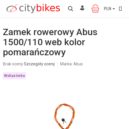
Przejść
do
PLN
KOSZYK
treści
Zamek rowerowy Abus
1500/110 web kolor
pomarańczowy
Średnia
Brak oceny
Szczegóły oceny
Marka:
Abus
ocena
produktu
Wskazówka
wynosi
0,0
na
5
gwiazdek.
W