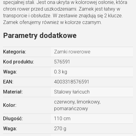
specjalnej stali. Jest ona ukryta w kolorowej osłonie, która
chroni rower przed uszkodzeniami. Zamek jest łatwy w
transporcie i obsłudze. W zestawie znajdują się 2 klucze.
Zamek oferujemy również w kolorze czarnym.
Parametry dodatkowe
Kategoria
:
Zamki rowerowe
Kod produktu:
576591
Waga
:
0.3 kg
EAN
:
4003318576591
Materiał
:
Stalowy łańcuch
czerwony, limonkowy,
Kolor
:
pomarańczowy
Długość
:
110 cm
Waga
:
270 g