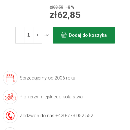
zł68,58
–8 %
zł62,85
Cena
jednostkowa:
Dodaj do koszyka
szt
Sprzedajemy
od 2006 roku
Pionierzy
miejskiego kolarstwa
Zadzwoń do nas
+420-773 052 552