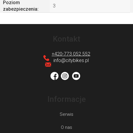
Poziom
3
zabezpieczenia
:
S
t
Kontakt
o
p
+420-773 052 552
k
info
@
citybikes.pl
a
Informacje
Serwis
O nas