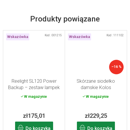
Produkty powiązane
Kod :
001215
Kod :
111102
Wskazówka
Wskazówka
–16 %
Reelight SL120 Power
Skórzane siodełko
Backup – zestaw lampek
damskie Kolos
błyskowych do roweru
W magazynie
W magazynie
zł175,01
zł229,25
Do koszyka
Do koszyka