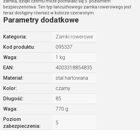
zamka, dzięki czemu może pochwalić się 5. poziomem
bezpieczeństwa. Ten typ łańcuchowego zamka rowerowego jest
teraz dostępny również w kolorze czerwonym.
Parametry dodatkowe
Kategoria
:
Zamki rowerowe
Kod produktu:
095337
Waga
:
1 kg
EAN
:
4003318854835
Materiał
:
stal hartowana
Kolor
:
czarny
Długość
:
85
Waga
:
770 g
Poziom
5
zabezpieczenia
: