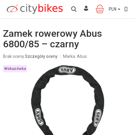
Przejść
do
PLN
KOSZYK
treści
Zamek rowerowy Abus
6800/85 – czarny
Średnia
Brak oceny
Szczegóły oceny
Marka:
Abus
ocena
produktu
Wskazówka
wynosi
0,0
na
5
gwiazdek.
W