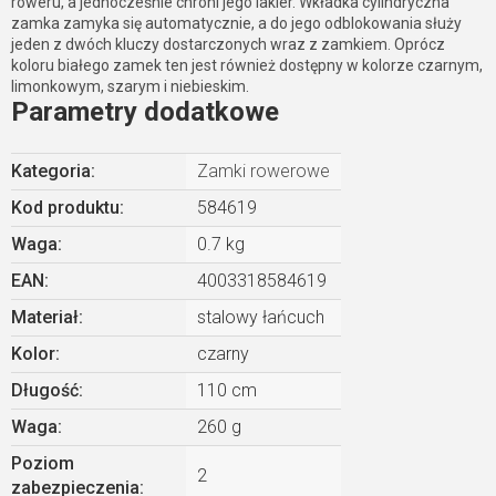
roweru, a jednocześnie chroni jego lakier. Wkładka cylindryczna
zamka zamyka się automatycznie, a do jego odblokowania służy
jeden z dwóch kluczy dostarczonych wraz z zamkiem. Oprócz
koloru białego zamek ten jest również dostępny w kolorze czarnym,
limonkowym, szarym i niebieskim.
Parametry dodatkowe
Kategoria
:
Zamki rowerowe
Kod produktu:
584619
Waga
:
0.7 kg
EAN
:
4003318584619
Materiał
:
stalowy łańcuch
Kolor
:
czarny
Długość
:
110 cm
Waga
:
260 g
Poziom
2
zabezpieczenia
: