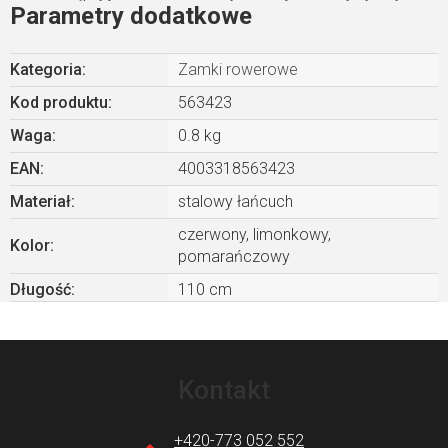
Parametry dodatkowe
Kategoria
:
Zamki rowerowe
Kod produktu:
563423
Waga
:
0.8 kg
EAN
:
4003318563423
Materiał
:
stalowy łańcuch
czerwony, limonkowy,
Kolor
:
pomarańczowy
Długość
:
110 cm
S
t
Kontakt
o
p
+420-773 052 552