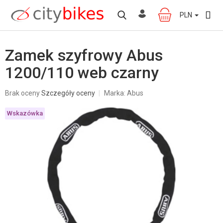
Przejść
do
PLN
KOSZYK
treści
Zamek szyfrowy Abus
1200/110 web czarny
Średnia
Brak oceny
Szczegóły oceny
Marka:
Abus
ocena
produktu
Wskazówka
wynosi
0,0
na
5
gwiazdek.
W