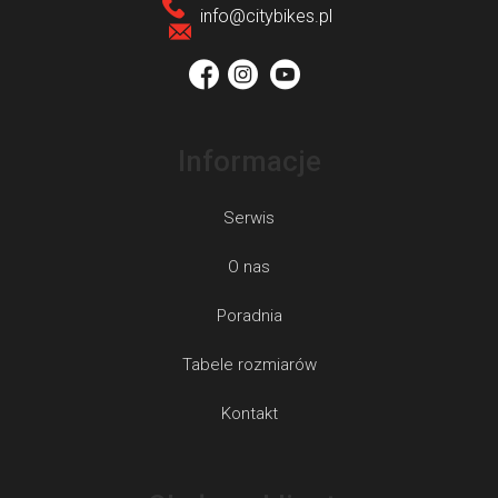
k
info
@
citybikes.pl
a
Informacje
Serwis
O nas
Poradnia
Tabele rozmiarów
Kontakt