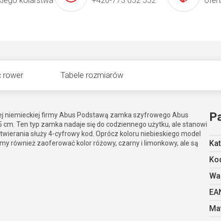
kiego kolarstwa
+420-773 052 552
ofer
 rower
Tabele rozmiarów
P
j niemieckiej firmy Abus Podstawą zamka szyfrowego Abus
85 cm. Ten typ zamka nadaje się do codziennego użytku, ale stanowi
wierania służy 4-cyfrowy kod. Oprócz koloru niebieskiego model
Kat
y również zaoferować kolor różowy, czarny i limonkowy, ale są
Kod
Wa
EA
Mat