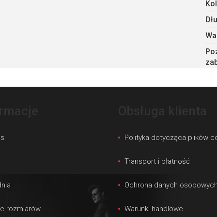
Kol
Dł
Wa
Po
za
ormacje
Obsługa klienta
is
Polityka dotycząca plików c
s
Transport i płatność
nia
Ochrona danych osobowyc
le rozmiarów
Warunki handlowe