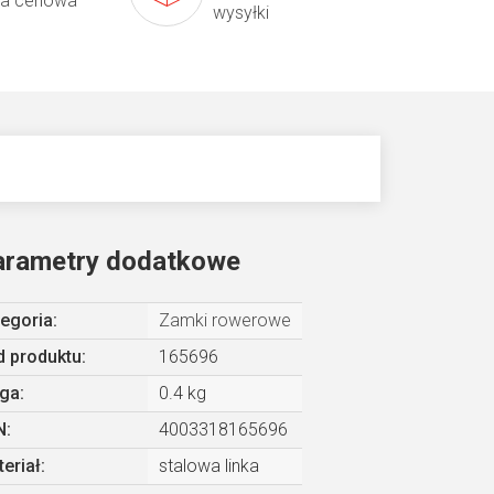
ta cenowa
wysyłki
arametry dodatkowe
egoria
:
Zamki rowerowe
 produktu:
165696
ga
:
0.4 kg
N
:
4003318165696
eriał
:
stalowa linka