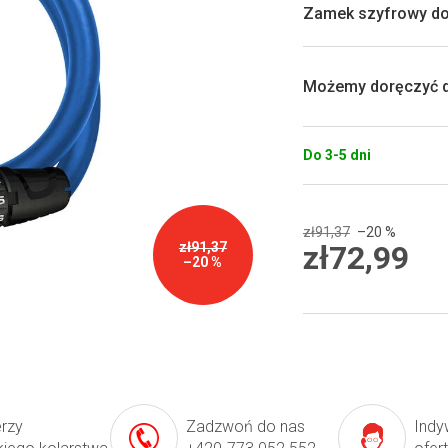
0,0
Zamek szyfrowy do 
na
5
gwiazdek.
Możemy doręczyć d
Do 3-5 dni
zł91,37
–20 %
zł72,99
zł91,37
–20 %
Cena
jednostkowa:
erzy
Zadzwoń do nas
Indy