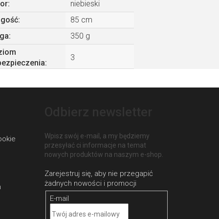
or
:
niebieski
ugość
:
85 cm
ga
:
350 g
ziom
3
bezpieczenia
:
Odbierz newsletter
Wpisz swój e-mail, a my będziemy
ookie
przesyłać ci informacje na temat
nowych produktów na naszym e-shop.
h
E-mail