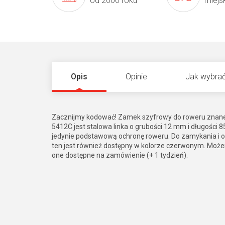
od 2006 roku
miejs
Opis
Opinie
Jak wybrać
Zacznijmy kodować! Zamek szyfrowy do roweru znane
5412C jest stalowa linka o grubości 12 mm i długości 
jedynie podstawową ochronę roweru. Do zamykania i ot
ten jest również dostępny w kolorze czerwonym. Możem
one dostępne na zamówienie (+ 1 tydzień).