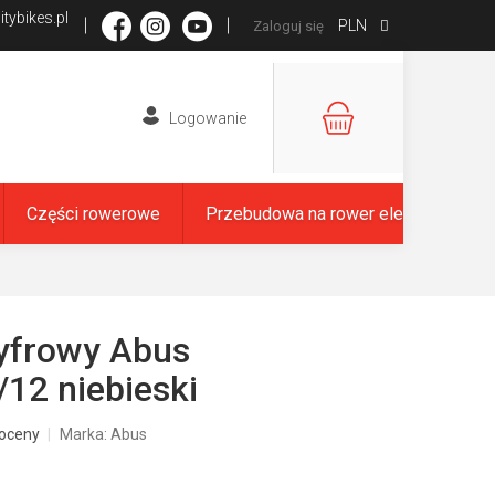
tybikes.pl
PLN
Zaloguj się
KOSZYK
Części rowerowe
Przebudowa na rower elektryczny
yfrowy Abus
12 niebieski
oceny
Marka:
Abus