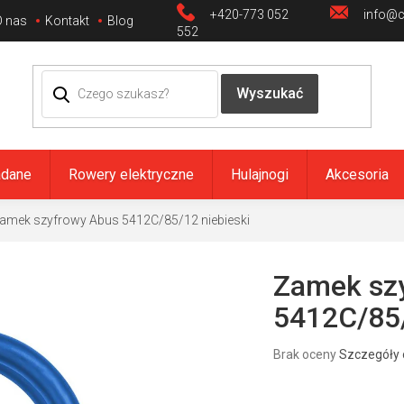
+420-773 052
info@ci
O nas
Kontakt
Blog
552
adane
Rowery elektryczne
Hulajnogi
Akcesoria
amek szyfrowy Abus 5412C/85/12 niebieski
Zamek sz
5412C/85/
Średnia
Brak oceny
Szczegóły 
ocena
produktu
wynosi