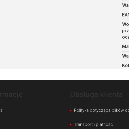
Wa
EA
Wo
prz
oc
Mat
Wa
Kol
ormacje
Obsługa klienta
is
Polityka dotycząca plików c
s
Transport i płatność