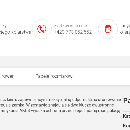
erzy
Zadzwoń do nas
Indy
kiego kolarstwa
+420-773 052 552
ofer
 rower
Tabele rozmiarów
P
m oczkiem, zapewniającym maksymalną odporność na sforsowanie.
rpusie zamka. W zestawie znajdują się dwa klucze dwustronne
m zamykania ABUS wysoka ochrona przed niepożądaną manipulacją
Kat
Kod