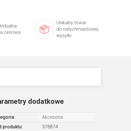
Unikalny towar
widualna
do natychmiastowej
ta cenowa
wysyłki
arametry dodatkowe
egoria
:
Akcesoria
 produktu:
378874