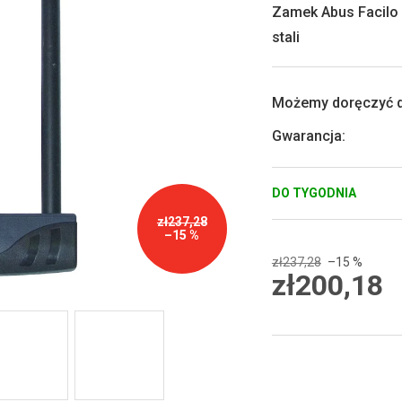
0,0
Zamek Abus Facilo 
na
stali
5
gwiazdek.
Możemy doręczyć d
Gwarancja
:
DO TYGODNIA
zł237,28
–15 %
zł237,28
–15 %
zł200,18
Cena
jednostkowa: