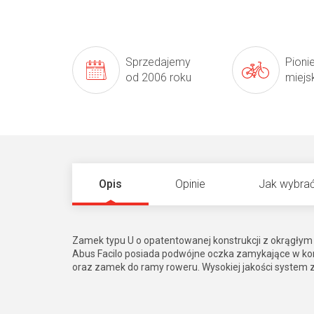
Sprzedajemy
Pioni
od 2006 roku
miejs
Opis
Opinie
Jak wybrać
Zamek typu U o opatentowanej konstrukcji z okrągły
Abus Facilo posiada podwójne oczka zamykające w ko
oraz zamek do ramy roweru. Wysokiej jakości syste