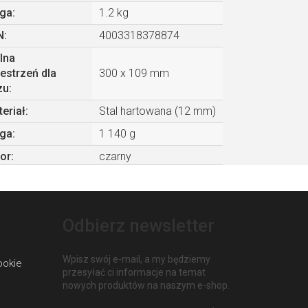
ga
:
1.2 kg
N
:
4003318378874
lna
estrzeń dla
300 x 109 mm
zu
:
eriał
:
Stal hartowana (12 mm)
ga
:
1 140 g
or
:
czarny
Odbierz newsletter
Wpisz swój e-mail, a my będziemy
ookie
przesyłać ci informacje na temat
nowych produktów na naszym e-shop.