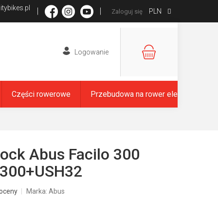
tybikes.pl
PLN
Zaloguj się
KOSZYK
Części rowerowe
Przebudowa na rower elektryczny
ock Abus Facilo 300
B300+USH32
oceny
Marka:
Abus