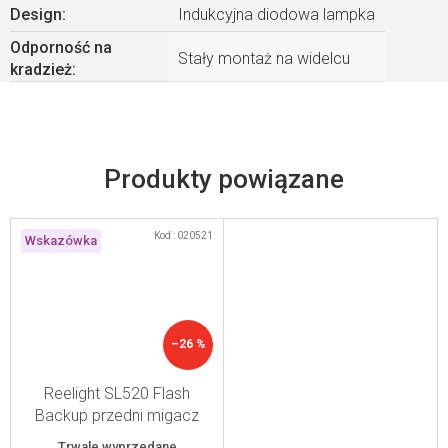
Design
:
Indukcyjna diodowa lampka
Odporność na
Stały montaż na widelcu
kradzież
:
Produkty powiązane
Kod :
020521
Wskazówka
–26 %
Reelight SL520 Flash
Backup przedni migacz
bez baterii
Trwale wyprzedane