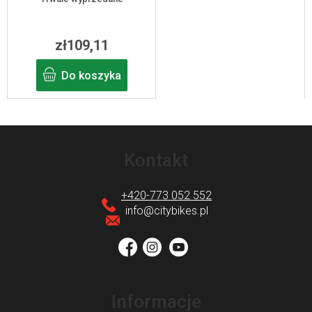
zł109,11
Do koszyka
S
t
Kontakt
o
p
+420-773 052 552
k
info
@
citybikes.pl
a
Informacje