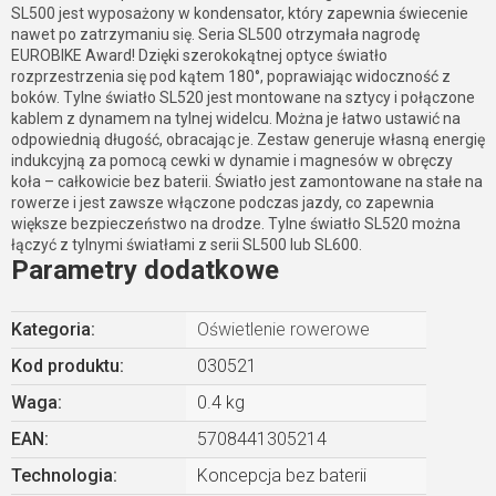
SL500 jest wyposażony w kondensator, który zapewnia świecenie
nawet po zatrzymaniu się. Seria SL500 otrzymała nagrodę
EUROBIKE Award! Dzięki szerokokątnej optyce światło
rozprzestrzenia się pod kątem 180°, poprawiając widoczność z
boków. Tylne światło SL520 jest montowane na sztycy i połączone
kablem z dynamem na tylnej widelcu. Można je łatwo ustawić na
odpowiednią długość, obracając je. Zestaw generuje własną energię
indukcyjną za pomocą cewki w dynamie i magnesów w obręczy
koła – całkowicie bez baterii. Światło jest zamontowane na stałe na
rowerze i jest zawsze włączone podczas jazdy, co zapewnia
większe bezpieczeństwo na drodze. Tylne światło SL520 można
łączyć z tylnymi światłami z serii SL500 lub SL600.
Parametry dodatkowe
Kategoria
:
Oświetlenie rowerowe
Kod produktu:
030521
Waga
:
0.4 kg
EAN
:
5708441305214
Technologia
:
Koncepcja bez baterii