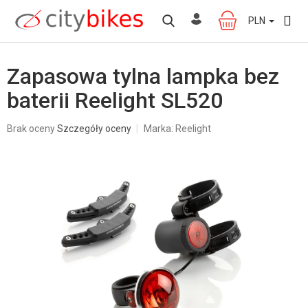
Przejść
do
PLN
KOSZYK
treści
Zapasowa tylna lampka bez
baterii Reelight SL520
Średnia
Brak oceny
Szczegóły oceny
Marka:
Reelight
ocena
produktu
wynosi
0,0
na
5
gwiazdek.
W