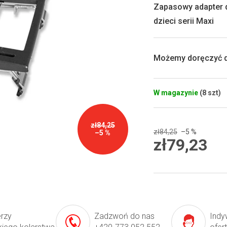
0,0
Zapasowy adapter d
na
dzieci serii Maxi
5
gwiazdek.
Możemy doręczyć d
W magazynie
(8 szt)
zł84,25
zł84,25
–5 %
–5 %
zł79,23
Cena
jednostkowa:
erzy
Zadzwoń do nas
Indy