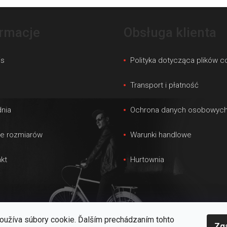
ormacje
Obsługa klienta
is
Polityka dotycząca plików c
s
Transport i płatność
nia
Ochrona danych osobowyc
le rozmiarów
Warunki handlowe
kt
Hurtownia
oužíva súbory cookie. Ďalším prechádzaním tohto
Zg