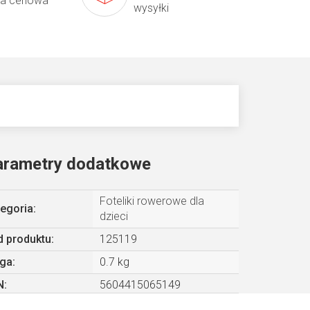
ta cenowa
wysyłki
arametry dodatkowe
Foteliki rowerowe dla
egoria
:
dzieci
 produktu:
125119
ga
:
0.7 kg
N
:
5604415065149