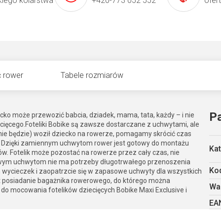
kiego kolarstwa
+420-773 052 552
ofer
 rower
Tabele rozmiarów
P
cko może przewozić babcia, dziadek, mama, tata, każdy – i nie
ecięcego.Foteliki Bobike są zawsze dostarczane z uchwytami, ale
 nie będzie) woził dziecko na rowerze, pomagamy skrócić czas
r. Dzięki zamiennym uchwytom rower jest gotowy do montażu
Kat
 Fotelik może pozostać na rowerze przez cały czas, nie
owym uchwytom nie ma potrzeby długotrwałego przenoszenia
Kod
 wycieczek i zaopatrzcie się w zapasowe uchwyty dla wszystkich
 posiadanie bagażnika rowerowego, do którego można
Wa
do mocowania fotelików dziecięcych Bobike Maxi Exclusive i
EA