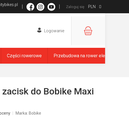
tybikes.pl
PLN
Zaloguj się
KOSZYK
Części rowerowe
Przebudowa na rower elektryczny
zacisk do Bobike Maxi
oceny
Marka:
Bobike