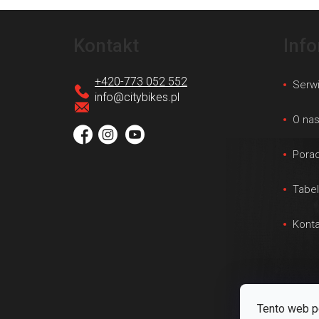
S
t
Kontakt
Inf
o
p
+420-773 052 552
Serw
k
info
@
citybikes.pl
a
O na
Porad
Tabe
Konta
Tento web p