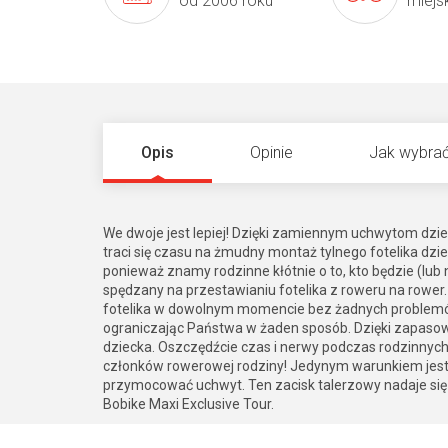
od 2006 roku
miejs
Opis
Opinie
Jak wybrać
We dwoje jest lepiej! Dzięki zamiennym uchwytom dzie
traci się czasu na żmudny montaż tylnego fotelika dzi
ponieważ znamy rodzinne kłótnie o to, kto będzie (lub
spędzany na przestawianiu fotelika z roweru na rowe
fotelika w dowolnym momencie bez żadnych problemów.
ograniczając Państwa w żaden sposób. Dzięki zapas
dziecka. Oszczędźcie czas i nerwy podczas rodzinnych
członków rowerowej rodziny! Jedynym warunkiem jest
przymocować uchwyt. Ten zacisk talerzowy nadaje się 
Bobike Maxi Exclusive Tour.