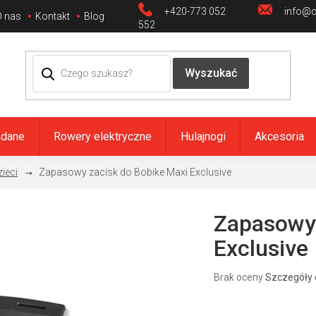
+420-773 052
info@ci
O nas
Kontakt
Blog
552
adane
Rowery elektryczne
Hulajnogi
Akcesoria
zieci
Zapasowy zacisk do Bobike Maxi Exclusive
Zapasowy 
Exclusive
Średnia
Brak oceny
Szczegóły 
ocena
produktu
wynosi