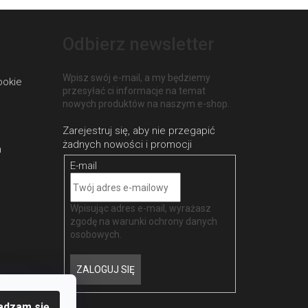
Odbierz newsletter
Wpisz swój e-mail, a my będziemy
ookie
przesyłać ci informacje na temat
nowych produktów na naszym e-shop.
h
E-mail
Wpisując adres e-mail, wyrażasz
zgodę na
warunki ochrony danych
osobowych
.
ZALOGUJ SIĘ
adzam się