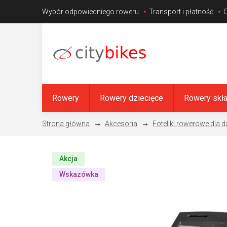
Przejść
Wybór odpowiedniego roweru
Transport i płatność
do
treści
Rowery
Rowery dziecięce
Rowery skł
Akcesoria
Foteliki rowerowe dla d
Akcja
Wskazówka