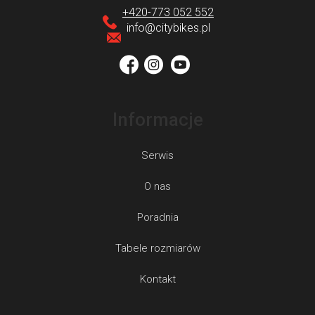
p
+420-773 052 552
k
info
@
citybikes.pl
a
Informacje
Serwis
O nas
Poradnia
Tabele rozmiarów
Kontakt