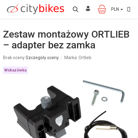
Przejść
do
PLN
KOSZYK
treści
Zestaw montażowy ORTLIEB
– adapter bez zamka
Średnia
Brak oceny
Szczegóły oceny
Marka:
Ortlieb
ocena
produktu
Wskazówka
wynosi
0,0
na
5
gwiazdek.
W