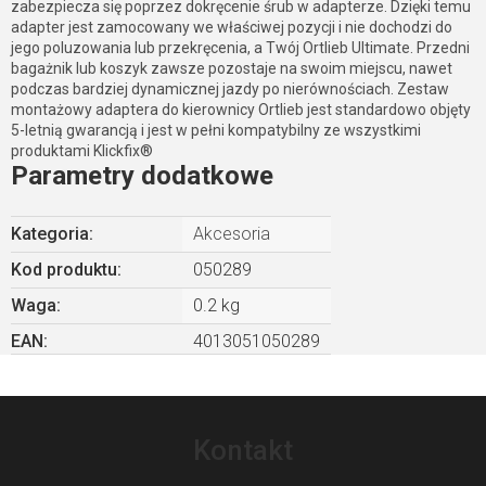
zabezpiecza się poprzez dokręcenie śrub w adapterze. Dzięki temu
adapter jest zamocowany we właściwej pozycji i nie dochodzi do
jego poluzowania lub przekręcenia, a Twój Ortlieb Ultimate. Przedni
bagażnik lub koszyk zawsze pozostaje na swoim miejscu, nawet
podczas bardziej dynamicznej jazdy po nierównościach. Zestaw
montażowy adaptera do kierownicy Ortlieb jest standardowo objęty
5-letnią gwarancją i jest w pełni kompatybilny ze wszystkimi
produktami Klickfix®
Parametry dodatkowe
Kategoria
:
Akcesoria
Kod produktu:
050289
Waga
:
0.2 kg
EAN
:
4013051050289
S
t
Kontakt
o