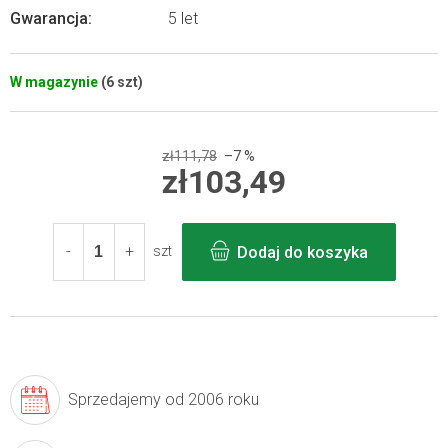
Gwarancja
:
5 let
W magazynie
(6 szt)
zł111,78
–7 %
zł103,49
Cena
jednostkowa:
Dodaj do koszyka
szt
Sprzedajemy
od 2006 roku