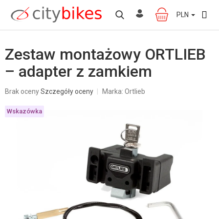
Przejść
do
PLN
KOSZYK
treści
Zestaw montażowy ORTLIEB
– adapter z zamkiem
Średnia
Brak oceny
Szczegóły oceny
Marka:
Ortlieb
ocena
produktu
Wskazówka
wynosi
0,0
na
5
gwiazdek.
W