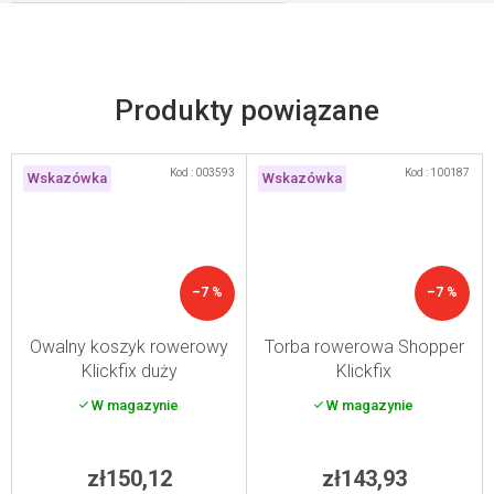
Produkty powiązane
Kod :
003593
Kod :
100187
Wskazówka
Wskazówka
–7 %
–7 %
Owalny koszyk rowerowy
Torba rowerowa Shopper
Klickfix duży
Klickfix
W magazynie
W magazynie
zł150,12
zł143,93