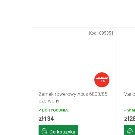
Kod :
095351
zł145,97
–8 %
Zamek rowerowy Abus 6800/85
Vario
czerwony
DO TYGODNIA
W m
zł134
zł2
Do koszyka