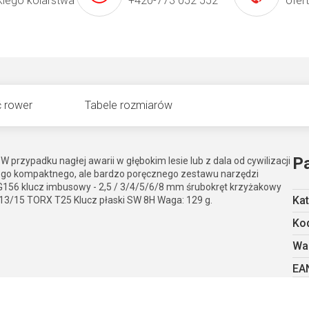
kiego kolarstwa
+420-773 052 552
ofer
 rower
Tabele rozmiarów
P
zypadku nagłej awarii w głębokim lesie lub z dala od cywilizacji
go kompaktnego, ale bardzo poręcznego zestawu narzędzi
G156 klucz imbusowy - 2,5 / 3/4/5/6/8 mm śrubokręt krzyżakowy
Kat
13/15 TORX T25 Klucz płaski SW 8H Waga: 129 g.
Kod
Wa
EA