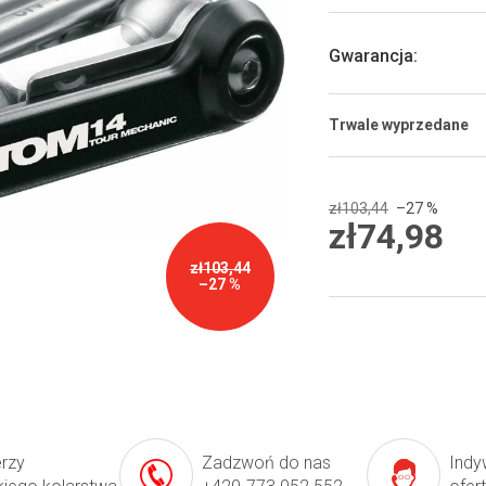
5
gwiazdek.
Gwarancja
:
Trwale wyprzedane
zł103,44
–27 %
zł74,98
Cena
zł103,44
jednostkowa:
–27 %
erzy
Zadzwoń do nas
Indy