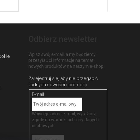
Odbierz newsletter
Wpisz swój e-mail, a my będziemy
ookie
przesyłać ci informacje na temat
nowych produktów na naszym e-shop.
h
E-mail
Wpisując adres e-mail, wyrażasz
zgodę na
warunki ochrony danych
osobowych
.