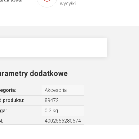
ta cenowa
wysyłki
arametry dodatkowe
egoria
:
Akcesoria
 produktu:
89472
ga
:
0.2 kg
N
:
4002556280574