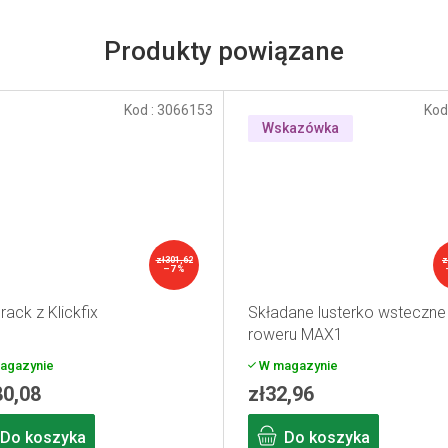
Produkty powiązane
Kod :
3066153
Kod
Wskazówka
zł301,62
z
–7 %
rack z Klickfix
Składane lusterko wsteczne
roweru MAX1
agazynie
W magazynie
80,08
zł32,96
Do koszyka
Do koszyka