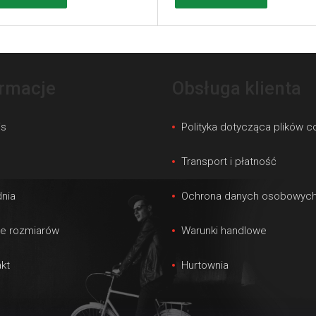
ormacje
Obsługa klienta
is
Polityka dotycząca plików c
s
Transport i płatność
nia
Ochrona danych osobowyc
le rozmiarów
Warunki handlowe
kt
Hurtownia