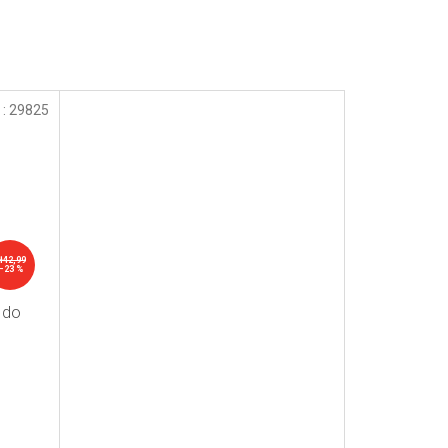
 :
29825
ł42,99
–23 %
 do