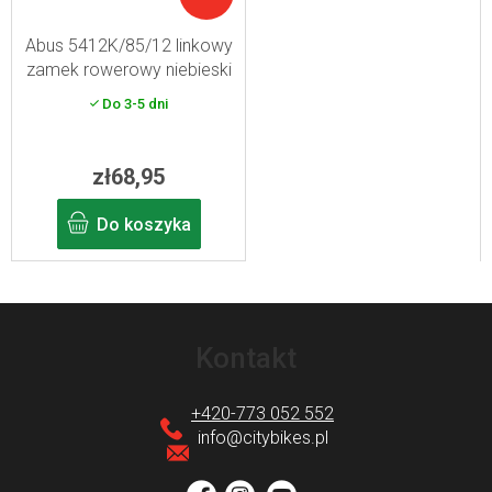
Abus 5412K/85/12 linkowy
zamek rowerowy niebieski
Do 3-5 dni
zł68,95
Do koszyka
S
t
Kontakt
o
p
+420-773 052 552
k
info
@
citybikes.pl
a