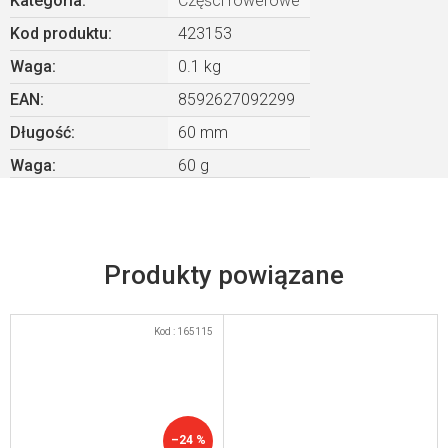
Kategoria
:
Części rowerowe
Kod produktu:
423153
Waga
:
0.1 kg
EAN
:
8592627092299
Długość
:
60 mm
Waga
:
60 g
Produkty powiązane
Kod :
165115
–24 %