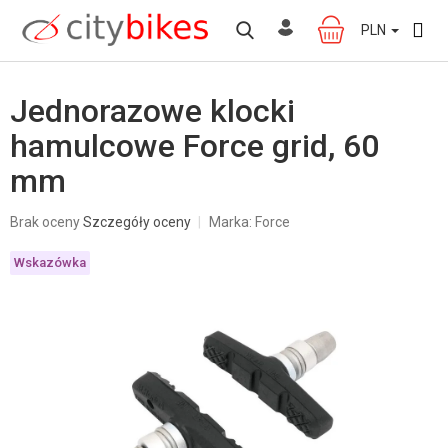
Przejść
do
PLN
KOSZYK
treści
Jednorazowe klocki
hamulcowe Force grid, 60
mm
Średnia
Brak oceny
Szczegóły oceny
Marka:
Force
ocena
produktu
Wskazówka
wynosi
0,0
na
5
gwiazdek.
W