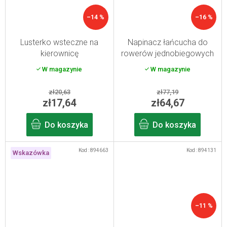
–14 %
–16 %
Lusterko wsteczne na
Napinacz łańcucha do
kierownicę
rowerów jednobiegowych
W magazynie
W magazynie
zł20,63
zł77,19
zł17,64
zł64,67
Do koszyka
Do koszyka
Kod :
894663
Kod :
894131
Wskazówka
–11 %