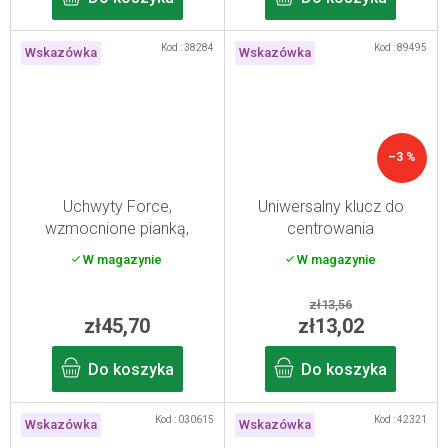
Kod :
38284
Kod :
89495
Wskazówka
Wskazówka
–3 %
Uchwyty Force,
Uniwersalny klucz do
wzmocnione pianką,
centrowania
czarne
W magazynie
W magazynie
zł13,56
zł45,70
zł13,02
Do koszyka
Do koszyka
Kod :
030615
Kod :
42321
Wskazówka
Wskazówka