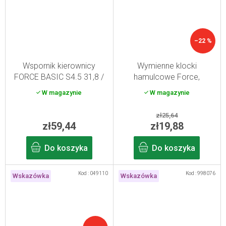
–22 %
Wspornik kierownicy
Wymienne klocki
FORCE BASIC S4.5 31,8 /
hamulcowe Force,
45 mm Al, czarny
hydrauliczne Magura,
W magazynie
W magazynie
czarne, 50 mm
zł25,64
zł59,44
zł19,88
Do koszyka
Do koszyka
Kod :
049110
Kod :
998076
Wskazówka
Wskazówka