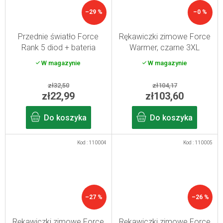
–29 %
–0 %
Przednie światło Force
Rękawiczki zimowe Force
Rank 5 diod + bateria
Warmer, czarne 3XL
W magazynie
W magazynie
zł32,50
zł104,17
zł22,99
zł103,60
Do koszyka
Do koszyka
Kod :
110004
Kod :
110005
–27 %
–26 %
Rękawiczki zimowe Force
Rękawiczki zimowe Force