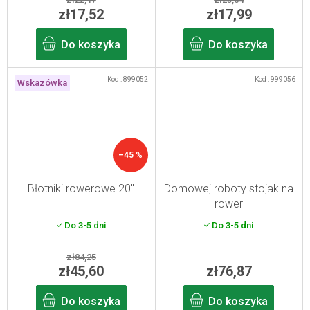
zł17,52
zł17,99
Do koszyka
Do koszyka
Kod :
899052
Kod :
999056
Wskazówka
–45 %
Błotniki rowerowe 20"
Domowej roboty stojak na
rower
Do 3-5 dni
Do 3-5 dni
zł84,25
zł45,60
zł76,87
Do koszyka
Do koszyka