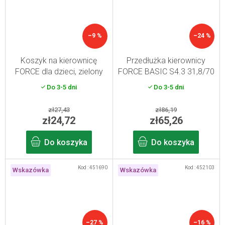
–9 %
–24 %
Koszyk na kierownicę
Przedłużka kierownicy
FORCE dla dzieci, zielony
FORCE BASIC S4.3 31,8/70
mm Al, czarna
Do 3-5 dni
Do 3-5 dni
zł27,43
zł86,19
zł24,72
zł65,26
Do koszyka
Do koszyka
Kod :
451690
Kod :
452103
Wskazówka
Wskazówka
–27 %
–16 %