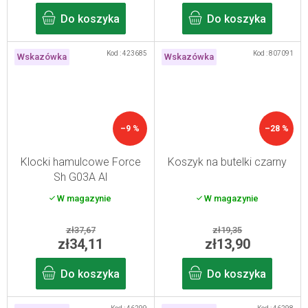
Do koszyka
Do koszyka
Kod :
423685
Kod :
807091
Wskazówka
Wskazówka
–9 %
–28 %
Klocki hamulcowe Force
Koszyk na butelki czarny
Sh G03A Al
W magazynie
W magazynie
zł37,67
zł19,35
zł34,11
zł13,90
Do koszyka
Do koszyka