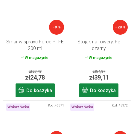
–9 %
–28 %
Smar w sprayu Force PTFE
Stojak na rowery, Fe
200 ml
czarny
W magazynie
W magazynie
zł27,43
zł54,87
zł24,78
zł39,11
Do koszyka
Do koszyka
Kod :
45371
Kod :
45372
Wskazówka
Wskazówka