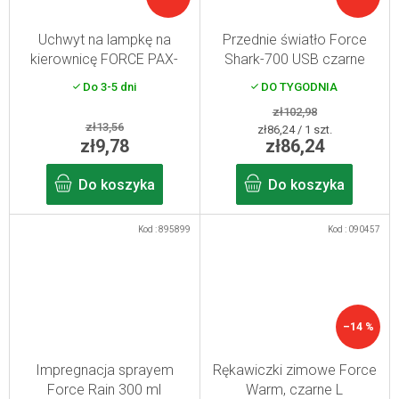
Uchwyt na lampkę na
Przednie światło Force
kierownicę FORCE PAX-
Shark-700 USB czarne
200, gumowy
Do 3-5 dni
DO TYGODNIA
zł102,98
zł13,56
Cena
zł86,24 / 1 szt.
zł9,78
zł86,24
jednostkowa:
Do koszyka
Do koszyka
Kod :
895899
Kod :
090457
–14 %
Impregnacja sprayem
Rękawiczki zimowe Force
Force Rain 300 ml
Warm, czarne L