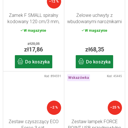
–12 %
Zamek F SMALL spiralny
Żelowe uchwyty z
kodowany 120 cm/3 mm,
wbudowanymi narożnikami
szary
102 mm Sila
W magazynie
W magazynie
zł20,35
zł17,86
zł68,35
Do koszyka
Do koszyka
Kod :
894591
Kod :
45445
Wskazówka
–2 %
–25 %
Zestaw czyszczący ECO
Zestaw lampek FORCE
Force 3 szt.
POINT USB przednie+tylne