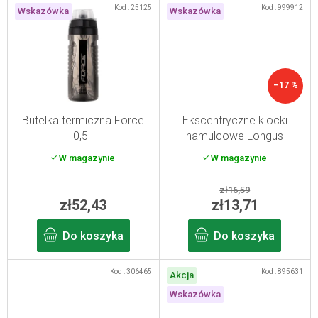
Kod :
25125
Kod :
999912
Wskazówka
Wskazówka
–17 %
Butelka termiczna Force
Ekscentryczne klocki
0,5 l
hamulcowe Longus
W magazynie
W magazynie
zł16,59
zł52,43
zł13,71
Do koszyka
Do koszyka
Kod :
306465
Kod :
895631
Akcja
Wskazówka