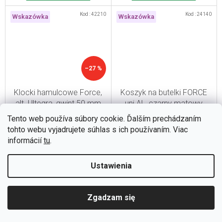
Kod :
42210
Kod :
24140
Wskazówka
Wskazówka
–27 %
Klocki hamulcowe Force,
Koszyk na butelki FORCE
alt. Ultegra, gwint 50 mm
uni AL, czarny matowy
Tento web používa súbory cookie. Ďalším prechádzaním
TYMCZASOWO NIEDOSTĘPNE
TYMCZASOWO NIEDOSTĘPNE
tohto webu vyjadrujete súhlas s ich používaním. Viac
informácií
tu
.
zł10,14
zł7,34
zł34,67
Ustawienia
Do koszyka
Do koszyka
Zgadzam się
Kod :
46296
Kod :
46335
Akcja
Wskazówka