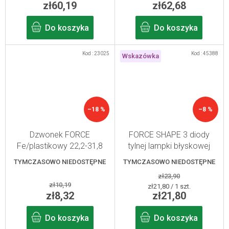
zł60,19
zł62,68
Do koszyka
Do koszyka
Kod :
23025
Kod :
45388
Wskazówka
–18 %
–8 %
Dzwonek FORCE
FORCE SHAPE 3 diody
Fe/plastikowy 22,2-31,8
tylnej lampki błyskowej
mm, czarny
TYMCZASOWO NIEDOSTĘPNE
TYMCZASOWO NIEDOSTĘPNE
zł23,90
zł10,19
Cena
zł21,80 / 1 szt.
zł8,32
zł21,80
jednostkowa:
Do koszyka
Do koszyka