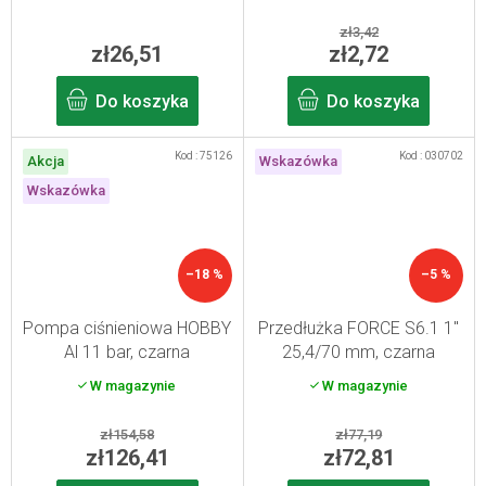
zł3,42
zł26,51
zł2,72
Do koszyka
Do koszyka
Kod :
75126
Kod :
030702
Akcja
Wskazówka
Wskazówka
–18 %
–5 %
Pompa ciśnieniowa HOBBY
Przedłużka FORCE S6.1 1"
Al 11 bar, czarna
25,4/70 mm, czarna
W magazynie
W magazynie
zł154,58
zł77,19
zł126,41
zł72,81