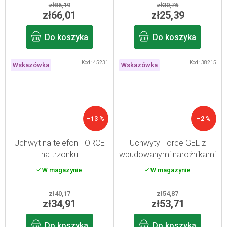
zł86,19
zł30,76
zł66,01
zł25,39
Do koszyka
Do koszyka
Kod :
45231
Kod :
38215
Wskazówka
Wskazówka
–13 %
–2 %
Uchwyt na telefon FORCE
Uchwyty Force GEL z
na trzonku
wbudowanymi narożnikami
113 mm
W magazynie
W magazynie
zł40,17
zł54,87
zł34,91
zł53,71
Do koszyka
Do koszyka