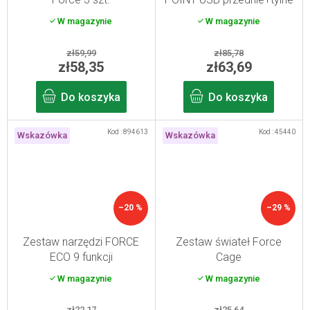
W magazynie
W magazynie
zł59,99
zł85,78
zł58,35
zł63,69
Do koszyka
Do koszyka
Kod :
894613
Kod :
45440
Wskazówka
Wskazówka
–20 %
–29 %
Zestaw narzędzi FORCE
Zestaw świateł Force
ECO 9 funkcji
Cage
W magazynie
W magazynie
zł22,17
zł25,64