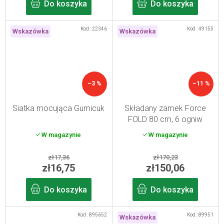
Do koszyka
Do koszyka
Kod :
22346
Kod :
49155
Wskazówka
Wskazówka
–3 %
–11 %
Siatka mocująca Gumicuk
Składany zamek Force
FOLD 80 cm, 6 ogniw
W magazynie
W magazynie
zł17,36
zł170,23
zł16,75
zł150,06
Do koszyka
Do koszyka
Kod :
895652
Kod :
89951
Wskazówka