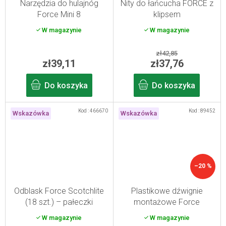
Narzędzia do hulajnóg
Nity do łańcucha FORCE z
Force Mini 8
klipsem
W magazynie
W magazynie
zł42,85
zł39,11
zł37,76
Do koszyka
Do koszyka
Kod :
466670
Kod :
89452
Wskazówka
Wskazówka
–20 %
Odblask Force Scotchlite
Plastikowe dźwignie
(18 szt.) – pałeczki
montażowe Force
odblaskowe
W magazynie
W magazynie