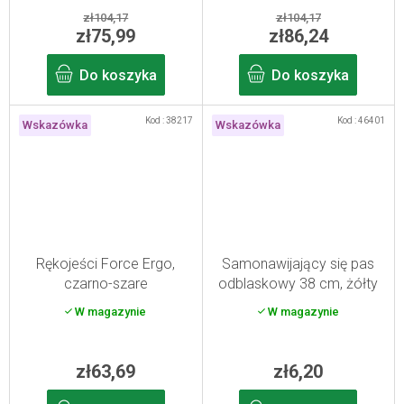
zł104,17
zł104,17
zł75,99
zł86,24
Do koszyka
Do koszyka
Kod :
38217
Kod :
46401
Wskazówka
Wskazówka
Rękojeści Force Ergo,
Samonawijający się pas
czarno-szare
odblaskowy 38 cm, żółty
W magazynie
W magazynie
zł63,69
zł6,20