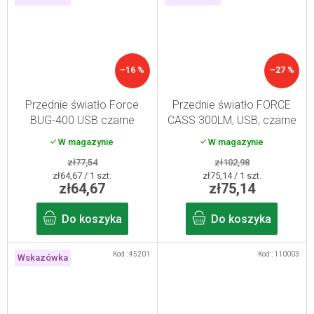
–16 %
–27 %
Przednie światło Force
Przednie światło FORCE
BUG-400 USB czarne
CASS 300LM, USB, czarne
W magazynie
W magazynie
zł77,54
zł102,98
Cena
Cena
zł64,67 / 1 szt.
zł75,14 / 1 szt.
zł64,67
zł75,14
jednostkowa:
jednostkowa:
Do koszyka
Do koszyka
Kod :
45201
Kod :
110003
Wskazówka