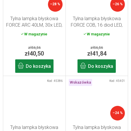
–28 %
–26 %
Tylna lampka błyskowa
Tylna lampka błyskowa
FORCE ARC 40LM, 30x LED,
FORCE COB, 16 diod LED,
USB
USB
W magazynie
W magazynie
zł56,56
zł56,56
zł40,50
zł41,84
Do koszyka
Do koszyka
Kod :
45386
Kod :
45401
Wskazówka
–24 %
Tylna lampka błyskowa
Tylna lampka błyskowa