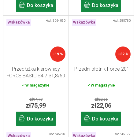
Do koszyka
Do koszyka
Kod :
3064050
Kod :
285780
Wskazówka
Wskazówka
–19 %
–32 %
Przedłużka kierownicy
Przedni błotnik Force 20"
FORCE BASIC S4.7 31,8/60
mm, czarna
W magazynie
W magazynie
zł94,79
zł32,66
zł75,99
zł22,06
Do koszyka
Do koszyka
Kod :
45207
Kod :
45172
Wskazówka
Wskazówka