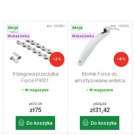
L
Kod :
250280
Kod :
143960
Akcja
Akcja
i
Wskazówka
Wskazówka
s
t
a
–2 %
–8 %
p
r
9-biegowa przerzutka
Błotnik Force do
Force P9001
amortyzowanej widelca
o
W magazynie
W magazynie
d
u
zł77,19
zł34,24
k
zł75
zł31,42
t
Do koszyka
Do koszyka
ó
w