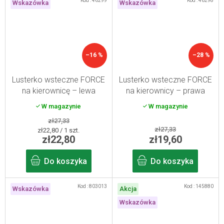
Kod :
46299
Kod :
46298
Wskazówka
Wskazówka
–16 %
–28 %
Lusterko wsteczne FORCE
Lusterko wsteczne FORCE
na kierownicę – lewa
na kierownicy – prawa
strona
strona
W magazynie
W magazynie
zł27,33
zł27,33
Cena
zł22,80 / 1 szt.
zł22,80
zł19,60
jednostkowa:
Do koszyka
Do koszyka
Kod :
803013
Kod :
145880
Wskazówka
Akcja
Wskazówka