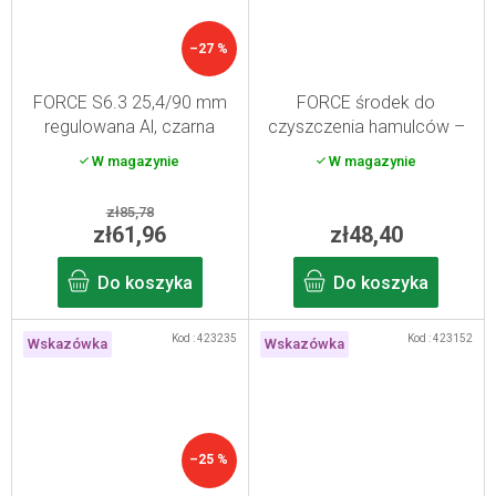
–27 %
FORCE S6.3 25,4/90 mm
FORCE środek do
regulowana Al, czarna
czyszczenia hamulców –
spray 200 ml
W magazynie
W magazynie
zł85,78
zł61,96
zł48,40
Do koszyka
Do koszyka
Kod :
423235
Kod :
423152
Wskazówka
Wskazówka
–25 %