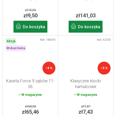
zł13,56
zł9,50
zł141,03
Do koszyka
Do koszyka
Kod :
168240
Kod :
42200
Akcja
Wskazówka
–4 %
–5 %
Kaseta Force 9 zębów 11-
Klasyczne klocki
36
hamulcowe
W magazynie
W magazynie
zł68,58
zł7,87
zł65,46
zł7,43