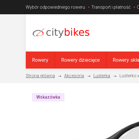
Przejść
Wybór odpowiedniego roweru
Transport i płatność
do
treści
Rowery
Rowery dziecięce
Rowery skł
Akcesoria
Lusterka
Lusterko 
Wskazówka