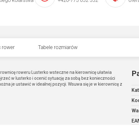
kiego kolarstwa
+420-773 052 552
ofer
 rower
Tabele rozmiarów
P
ierownicę roweru Lusterko wsteczne na kierownicę ułatwia
zeć w lusterko i ocenić sytuację za sobą bez konieczności
żna je ustawić w idealnej pozycji. Wsuwa się je w kierownicę z
Kat
Kod
Wa
EA