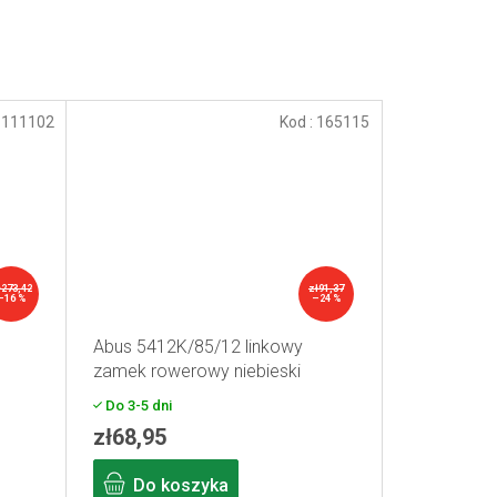
:
111102
Kod :
165115
ł273,42
zł91,37
–16 %
–24 %
Abus 5412K/85/12 linkowy
zamek rowerowy niebieski
Do 3-5 dni
zł68,95
Do koszyka