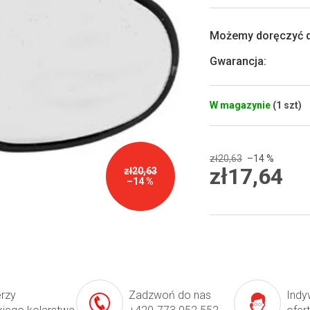
5
gwiazdek.
Możemy doręczyć d
Gwarancja
:
W magazynie
(1 szt)
zł20,63
–14 %
zł17,64
zł20,63
–14 %
Cena
jednostkowa:
erzy
Zadzwoń do nas
Indy