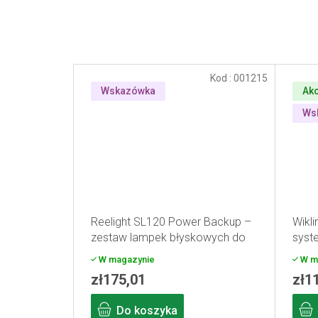
Kod :
001215
Wskazówka
Akc
Ws
Reelight SL120 Power Backup –
Wikl
zestaw lampek błyskowych do
syste
roweru
W magazynie
W m
zł175,01
zł1
Do koszyka