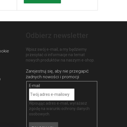
Odbierz newsletter
Wpisz swój e-mail, a my będziemy
ookie
przesyłać ci informacje na temat
nowych produktów na naszym e-shop.
h
E-mail
Wpisując adres e-mail, wyrażasz
zgodę na
warunki ochrony danych
osobowych
.