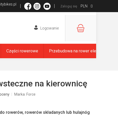
tybikes.pl
PLN
Zaloguj się
KOSZYK
Części rowerowe
Przebudowa na rower elektryczny
wsteczne na kierownicę
oceny
Marka:
Force
do rowerów, rowerów składanych lub hulajnóg