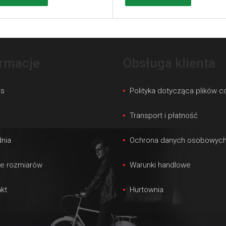
ormacje
Obsługa klienta
is
Polityka dotycząca plików c
s
Transport i płatność
nia
Ochrona danych osobowyc
le rozmiarów
Warunki handlowe
kt
Hurtownia