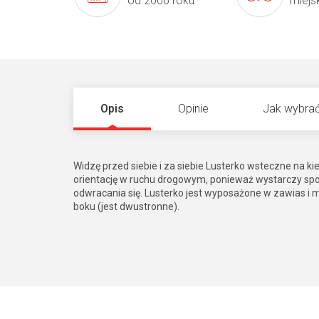
od 2006 roku
miejs
Opis
Opinie
Jak wybrać
Widzę przed siebie i za siebie Lusterko wsteczne na k
orientację w ruchu drogowym, ponieważ wystarczy spojr
odwracania się. Lusterko jest wyposażone w zawias i mo
boku (jest dwustronne).