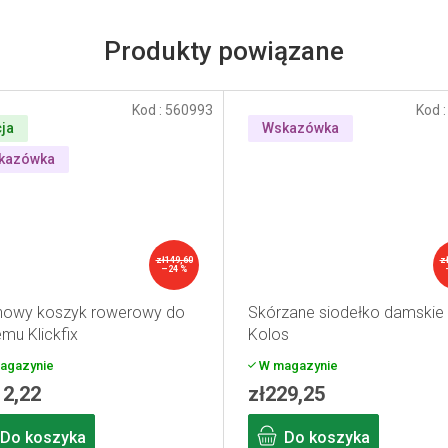
Produkty powiązane
Kod :
560993
Kod 
ja
Wskazówka
kazówka
zł149,60
z
–24 %
inowy koszyk rowerowy do
Skórzane siodełko damskie
mu Klickfix
Kolos
agazynie
W magazynie
12,22
zł229,25
Do koszyka
Do koszyka