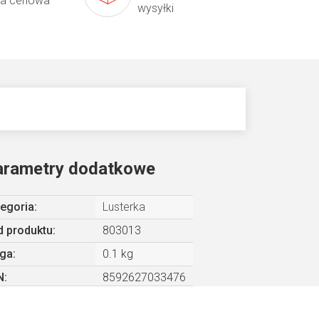
ta cenowa
wysyłki
arametry dodatkowe
egoria
:
Lusterka
 produktu:
803013
ga
:
0.1 kg
N
:
8592627033476