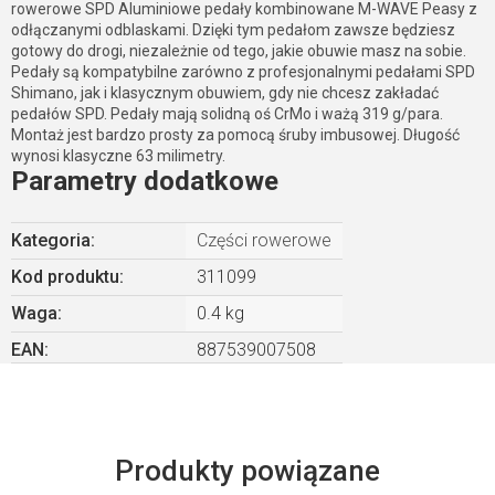
rowerowe SPD Aluminiowe pedały kombinowane M-WAVE Peasy z
odłączanymi odblaskami. Dzięki tym pedałom zawsze będziesz
gotowy do drogi, niezależnie od tego, jakie obuwie masz na sobie.
Pedały są kompatybilne zarówno z profesjonalnymi pedałami SPD
Shimano, jak i klasycznym obuwiem, gdy nie chcesz zakładać
pedałów SPD. Pedały mają solidną oś CrMo i ważą 319 g/para.
Montaż jest bardzo prosty za pomocą śruby imbusowej. Długość
wynosi klasyczne 63 milimetry.
Parametry dodatkowe
Kategoria
:
Części rowerowe
Kod produktu:
311099
Waga
:
0.4 kg
EAN
:
887539007508
Produkty powiązane