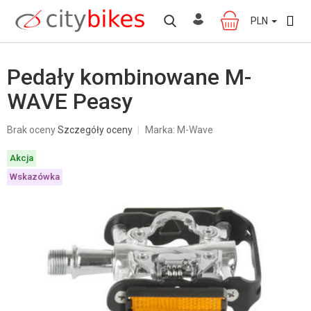
Przejść
do
PLN
KOSZYK
treści
Pedały kombinowane M-
WAVE Peasy
Średnia
Brak oceny
Szczegóły oceny
Marka:
M-Wave
ocena
produktu
Akcja
wynosi
0,0
Wskazówka
na
5
gwiazdek.
W