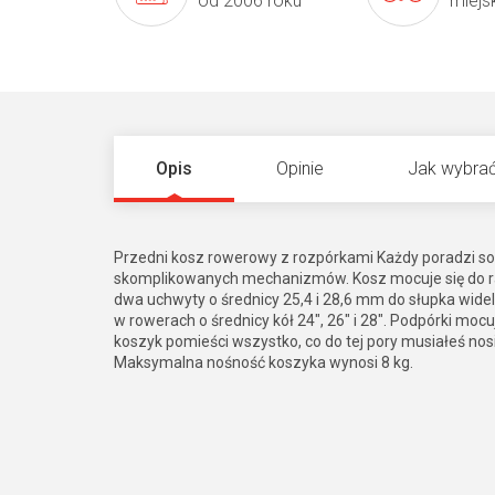
od 2006 roku
miejs
Opis
Opinie
Jak wybrać
Przedni kosz rowerowy z rozpórkami Każdy poradzi s
skomplikowanych mechanizmów. Kosz mocuje się do r
dwa uchwyty o średnicy 25,4 i 28,6 mm do słupka wid
w rowerach o średnicy kół 24", 26" i 28". Podpórki mocuj
koszyk pomieści wszystko, co do tej pory musiałeś no
Maksymalna nośność koszyka wynosi 8 kg.