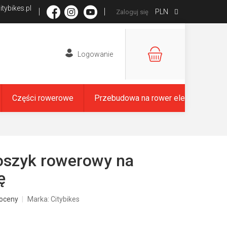
tybikes.pl
PLN
Zaloguj się
KOSZYK
Części rowerowe
Przebudowa na rower elektryczny
oszyk rowerowy na
ę
oceny
Marka:
Citybikes