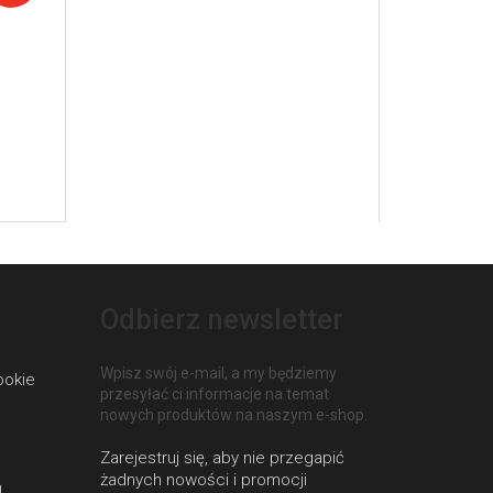
Odbierz newsletter
Wpisz swój e-mail, a my będziemy
ookie
przesyłać ci informacje na temat
nowych produktów na naszym e-shop.
h