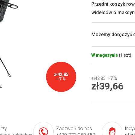
0,0
Przedni koszyk row
na
widelców o maksyma
5
gwiazdek.
Możemy doręczyć d
W magazynie
(1 szt)
zł42,85
zł42,85
–7 %
–7 %
zł39,66
Cena
jednostkowa:
erzy
Zadzwoń do nas
Indy