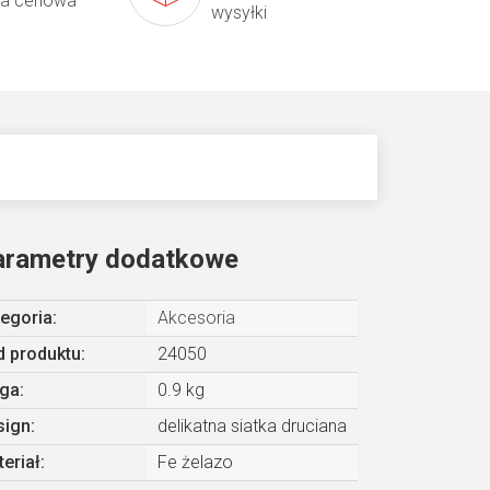
ta cenowa
wysyłki
arametry dodatkowe
egoria
:
Akcesoria
 produktu:
24050
ga
:
0.9 kg
sign
:
delikatna siatka druciana
eriał
:
Fe żelazo