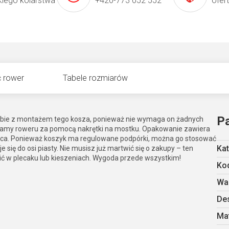
kiego kolarstwa
+420-773 052 552
ofer
 rower
Tabele rozmiarów
P
obie z montażem tego kosza, ponieważ nie wymaga on żadnych
amy roweru za pomocą nakrętki na mostku. Opakowanie zawiera
elca. Ponieważ koszyk ma regulowane podpórki, można go stosować
Kat
e się do osi piasty. Nie musisz już martwić się o zakupy – ten
sić w plecaku lub kieszeniach. Wygoda przede wszystkim!
Kod
Wa
De
Mat