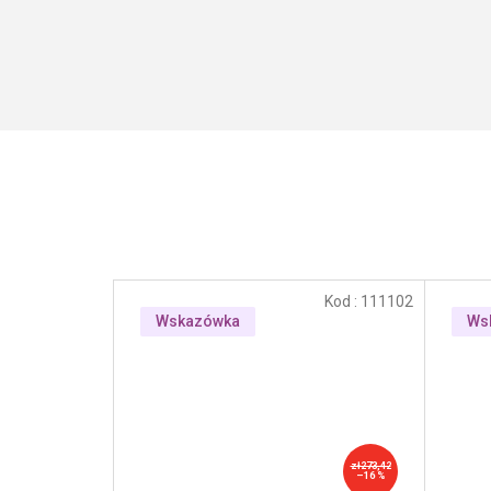
Kod :
111102
Wskazówka
Ws
zł273,42
–16 %