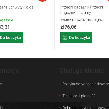
zane uchwyty Kolos
Przedni bagażnik Przedni
bagażnik L czarny
agazynie
TYMCZASOWO NIEDOSTĘPNE
43,31
zł76,06
Do koszyka
Do koszyka
ormacje
Obsługa klienta
is
Polityka dotycząca plików c
s
Transport i płatność
nia
Ochrona danych osobowyc