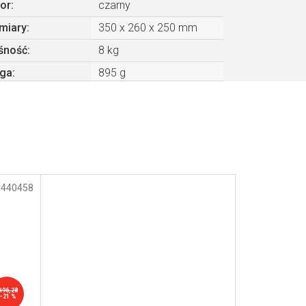
or
:
czarny
miary
:
350 x 260 x 250 mm
śność
:
8 kg
ga
:
895 g
:
440458
ł96,28
–21 %