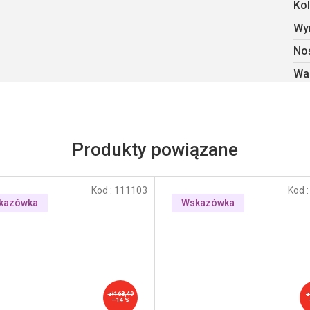
Kol
Wy
No
Wa
Produkty powiązane
Kod :
111103
Kod 
kazówka
Wskazówka
zł168,49
z
–14 %