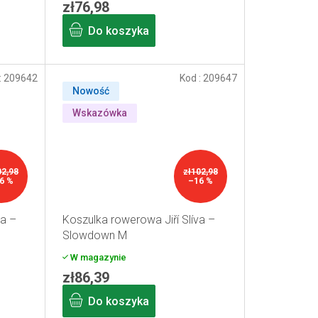
zł76,98
Do koszyka
:
209642
Kod :
209647
Nowość
Wskazówka
02,98
zł102,98
6 %
–16 %
va –
Koszulka rowerowa Jiří Slíva –
Slowdown M
W magazynie
zł86,39
Do koszyka