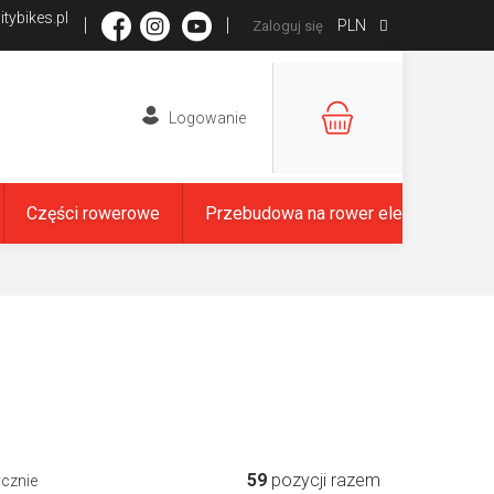
tybikes.pl
PLN
Zaloguj się
KOSZYK
Części rowerowe
Przebudowa na rower elektryczny
59
pozycji razem
ycznie