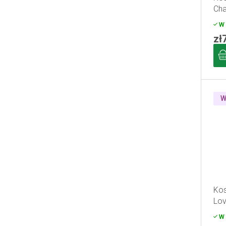
Ch
W 
zł
W
Kos
Lov
W 