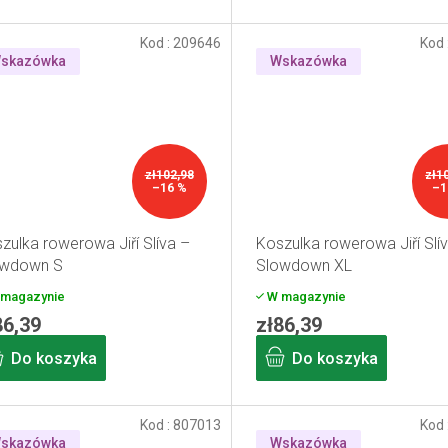
Kod :
209646
Kod 
skazówka
Wskazówka
zł102,98
zł1
–16 %
–1
zulka rowerowa Jiří Slíva –
Koszulka rowerowa Jiří Slí
owdown S
Slowdown XL
magazynie
W magazynie
86,39
zł86,39
Do koszyka
Do koszyka
Kod :
807013
Kod 
skazówka
Wskazówka