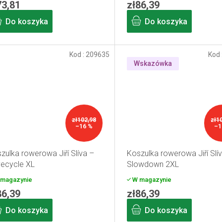
73,81
zł86,39
Do koszyka
Do koszyka
Kod :
209635
Kod 
Wskazówka
zł102,98
zł1
–16 %
–1
zulka rowerowa Jiří Slíva –
Koszulka rowerowa Jiří Slí
ecycle XL
Slowdown 2XL
magazynie
W magazynie
86,39
zł86,39
Do koszyka
Do koszyka