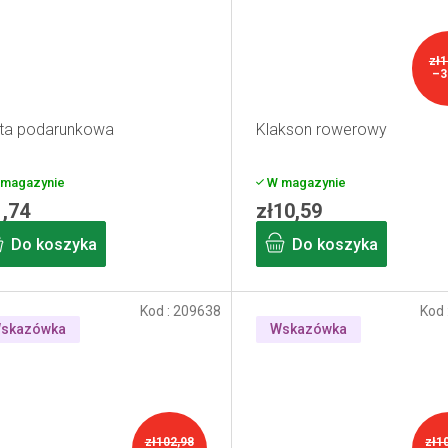
zł1
–3
ta podarunkowa
Klakson rowerowy
magazynie
W magazynie
1,74
zł10,59
Do koszyka
Do koszyka
Kod :
209638
Kod 
skazówka
Wskazówka
zł102,98
zł1