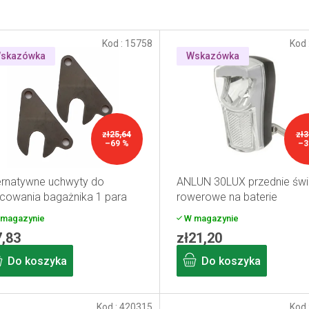
Kod :
15758
Kod 
skazówka
Wskazówka
zł25,64
zł3
–69 %
–3
ernatywne uchwyty do
ANLUN 30LUX przednie świ
owania bagażnika 1 para
rowerowe na baterie
magazynie
W magazynie
7,83
zł21,20
Do koszyka
Do koszyka
Kod :
420315
Kod 