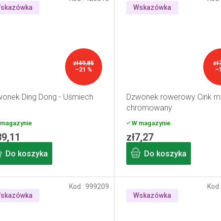
skazówka
Wskazówka
zł49,85
zł
–21 %
–
onek Ding Dong - Uśmiech
Dzwonek rowerowy Cink m
chromowany
magazynie
W magazynie
39,11
zł7,27
Do koszyka
Do koszyka
Kod :
999209
Kod 
skazówka
Wskazówka