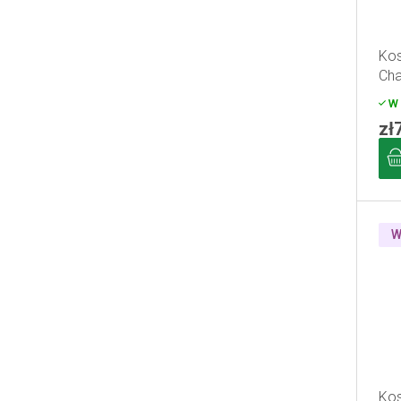
Kos
Ch
W 
zł
W
Kos