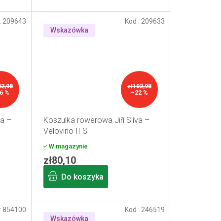
:
209643
Kod :
209633
Wskazówka
02,98
zł102,98
6 %
–22 %
va –
Koszulka rowerowa Jiří Slíva –
Velovino II S
W magazynie
zł80,10
Do koszyka
:
854100
Kod :
246519
Wskazówka