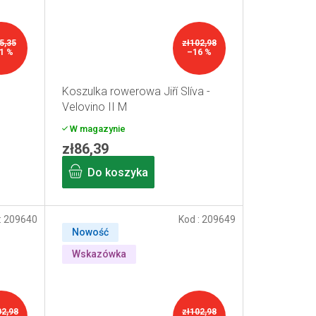
5,35
zł102,98
1 %
–16 %
Koszulka rowerowa Jiří Slíva -
Velovino II M
W magazynie
zł86,39
Do koszyka
:
209640
Kod :
209649
Nowość
Wskazówka
02,98
zł102,98