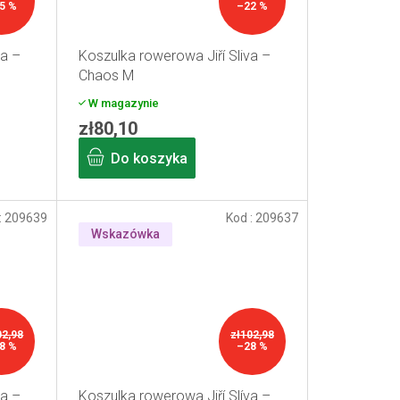
5 %
–22 %
va –
Koszulka rowerowa Jiří Sliva –
Chaos M
W magazynie
zł80,10
Do koszyka
:
209639
Kod :
209637
Wskazówka
02,98
zł102,98
8 %
–28 %
va –
Koszulka rowerowa Jiří Slíva –