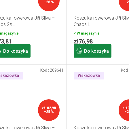
–28 %
–2
zulka rowerowa Jiří Slíva –
Koszulka rowerowa Jiří Sli
aos 2XL
Chaos L
magazynie
W magazynie
73,81
zł76,98
Do koszyka
Do koszyka
Kod :
209641
Kod 
skazówka
Wskazówka
zł102,98
zł1
–25 %
–2
zulka rowerowa Jiří Sliva –
Koszulka rowerowa Jiří Sli