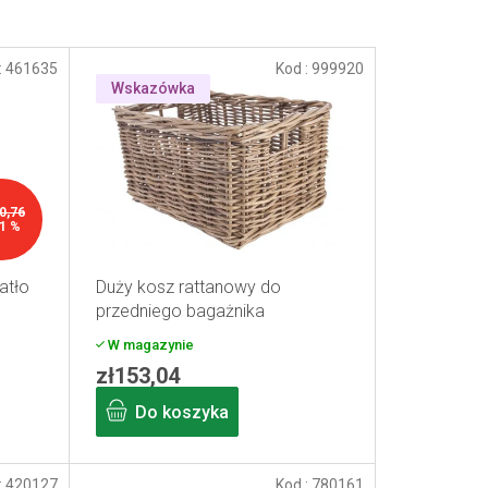
:
461635
Kod :
999920
Wskazówka
0,76
1 %
atło
Duży kosz rattanowy do
przedniego bagażnika
W magazynie
zł153,04
Do koszyka
:
420127
Kod :
780161