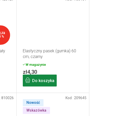
7,73
5 %
ały
Elastyczny pasek (gumka) 60
cm, czarny
W magazynie
zł4,30
Do koszyka
:
810026
Kod :
209645
Nowość
Wskazówka