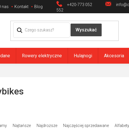
+420-773 052
info@ci
O nas
Kontakt
Blog
552
adane
Rowery elektryczne
Hulajnogi
Akcesoria
ybikes
amy
Najtańsze
Najdroższe
Najczęściej sprzedawane
Alfabet