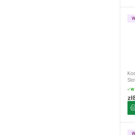
W
Kos
Sl
W 
zł
W