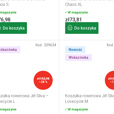
aos S
Chaos XL
magazynie
W magazynie
76,98
zł73,81
Do koszyka
Do koszyka
Kod :
209634
Kod 
skazówka
Nowość
Wskazówka
zł102,98
zł1
–28 %
–1
zulka rowerowa Jiří Slíva –
Koszulka rowerowa Jiří Slí
ecycle L
Lovecycle M
magazynie
W magazynie