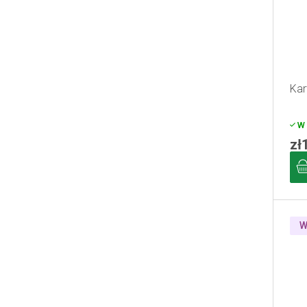
Kar
W 
zł
W