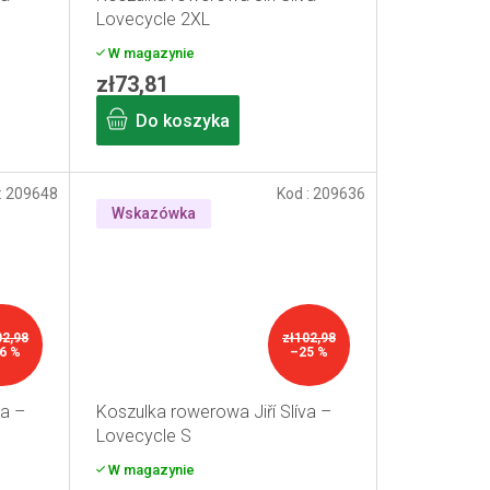
Lovecycle 2XL
W magazynie
zł73,81
Do koszyka
:
209648
Kod :
209636
Wskazówka
02,98
zł102,98
6 %
–25 %
va –
Koszulka rowerowa Jiří Slíva –
Lovecycle S
W magazynie