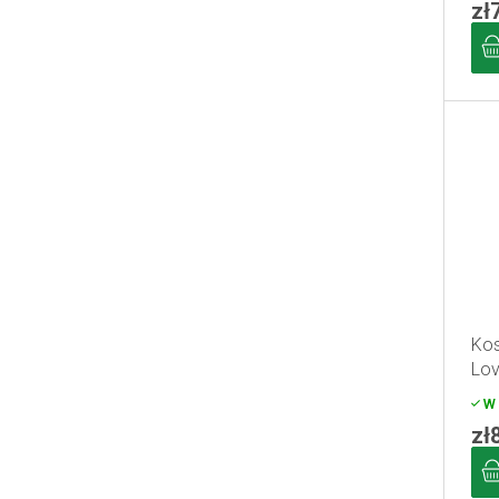
zł
Kos
Lov
W 
zł