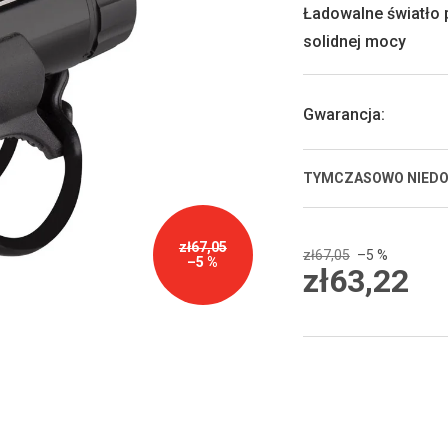
0,0
Ładowalne światło p
na
solidnej mocy
5
gwiazdek.
Gwarancja
:
TYMCZASOWO NIED
zł67,05
zł67,05
–5 %
–5 %
zł63,22
Cena
jednostkowa: