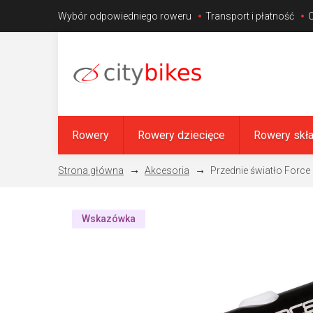
Przejść
Wybór odpowiedniego roweru
Transport i płatność
do
treści
Rowery
Rowery dziecięce
Rowery skł
Akcesoria
Przednie światło Forc
Wskazówka