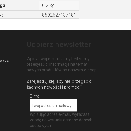
ga
:
0.2 kg
N
:
8592627137181
Odbierz newsletter
Wpisz swój e-mail, a my będziemy
ookie
przesyłać ci informacje na temat
nowych produktów na naszym e-shop.
h
E-mail
Wpisując adres e-mail, wyrażasz
zgodę na
warunki ochrony danych
osobowych
.