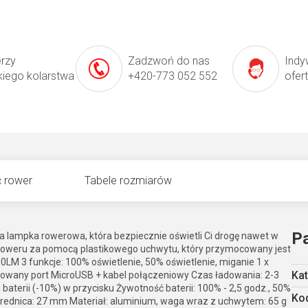
erzy
Zadzwoń do nas
Indy
kiego kolarstwa
+420-773 052 552
ofer
 rower
Tabele rozmiarów
P
a lampka rowerowa, która bezpiecznie oświetli Ci drogę nawet w
roweru za pomocą plastikowego uchwytu, który przymocowany jest
M 3 funkcje: 100% oświetlenie, 50% oświetlenie, miganie 1 x
Kat
dowany port MicroUSB + kabel połączeniowy Czas ładowania: 2-3
aterii (-10%) w przycisku Żywotność baterii: 100% - 2,5 godz., 50%
Kod
, średnica: 27 mm Materiał: aluminium, waga wraz z uchwytem: 65 g