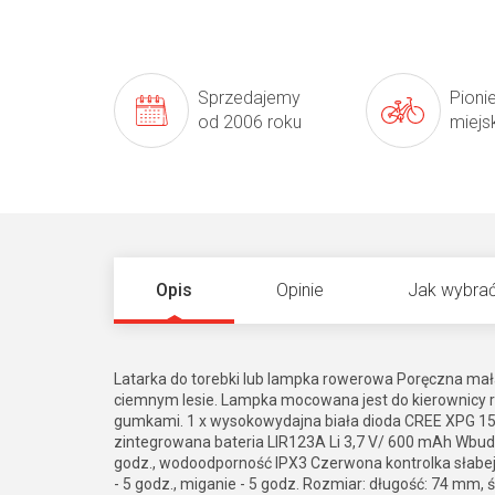
Sprzedajemy
Pioni
od 2006 roku
miejs
Opis
Opinie
Jak wybrać
Latarka do torebki lub lampka rowerowa Poręczna mał
ciemnym lesie. Lampka mocowana jest do kierownicy 
gumkami. 1 x wysokowydajna biała dioda CREE XPG 150L
zintegrowana bateria LIR123A Li 3,7 V/ 600 mAh Wbu
godz., wodoodporność IPX3 Czerwona kontrolka słabej b
- 5 godz., miganie - 5 godz. Rozmiar: długość: 74 mm