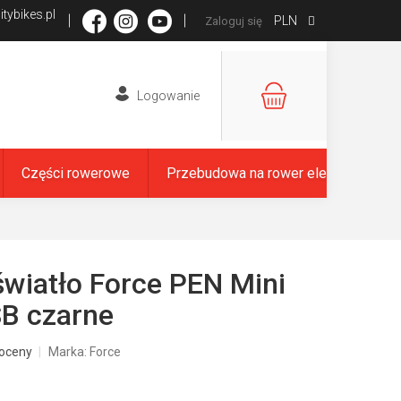
tybikes.pl
PLN
Zaloguj się
KOSZYK
Części rowerowe
Przebudowa na rower elektryczny
światło Force PEN Mini
B czarne
oceny
Marka:
Force