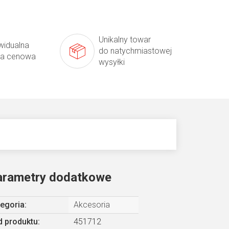
Unikalny towar
widualna
do natychmiastowej
ta cenowa
wysyłki
arametry dodatkowe
egoria
:
Akcesoria
 produktu:
451712