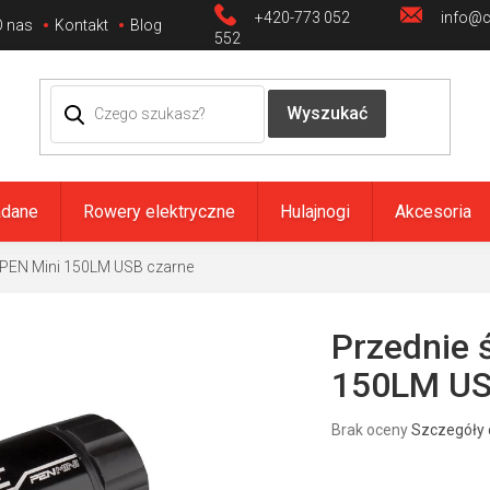
+420-773 052
info@ci
O nas
Kontakt
Blog
552
adane
Rowery elektryczne
Hulajnogi
Akcesoria
e PEN Mini 150LM USB czarne
Przednie 
150LM US
Średnia
Brak oceny
Szczegóły 
ocena
produktu
wynosi