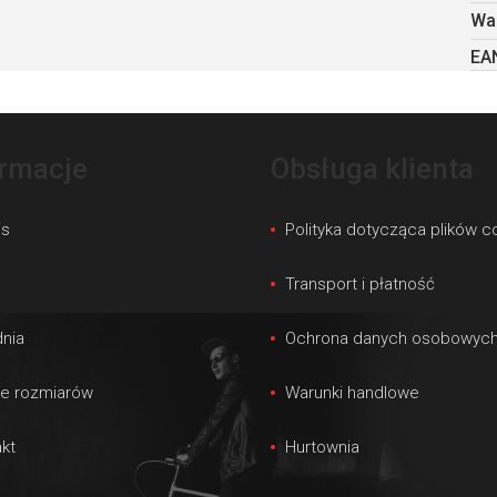
Wa
EA
ormacje
Obsługa klienta
is
Polityka dotycząca plików c
s
Transport i płatność
nia
Ochrona danych osobowyc
le rozmiarów
Warunki handlowe
kt
Hurtownia