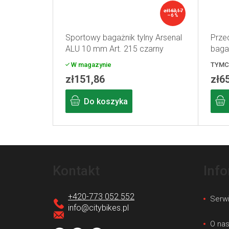
zł163,17
–6 %
Sportowy bagażnik tylny Arsenal
Prze
ALU 10 mm Art. 215 czarny
baga
W magazynie
TYMC
zł151,86
zł6
Do koszyka
S
t
Kontakt
Inf
o
p
+420-773 052 552
Serw
k
info
@
citybikes.pl
a
O na