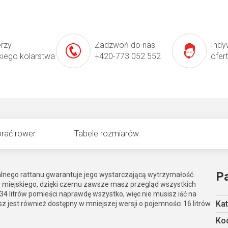
erzy
Zadzwoń do nas
Indy
kiego kolarstwa
+420-773 052 552
ofer
rać rower
Tabele rozmiarów
P
lnego rattanu gwarantuje jego wystarczającą wytrzymałość.
ub miejskiego, dzięki czemu zawsze masz przegląd wszystkich
34 litrów pomieści naprawdę wszystko, więc nie musisz iść na
Kat
z jest również dostępny w mniejszej wersji o pojemności 16 litrów.
Kod