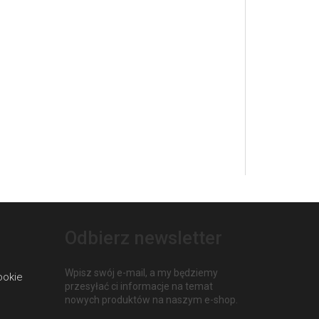
Odbierz newsletter
Wpisz swój e-mail, a my będziemy
ookie
przesyłać ci informacje na temat
nowych produktów na naszym e-shop.