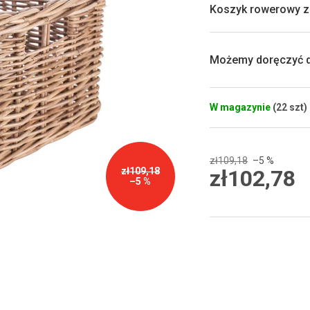
0,0
Koszyk rowerowy z 
na
5
gwiazdek.
Możemy doręczyć d
W magazynie
(22 szt)
zł109,18
–5 %
zł102,78
zł109,18
–5 %
Cena
jednostkowa: