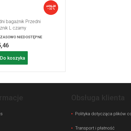
zł96,28
–32 %
dni bagażnik Przedni
żnik L czarny
ZASOWO NIEDOSTĘPNE
5,46
Do koszyka
ormacje
Obsługa klienta
is
Polityka dotycząca plików c
s
Transport i płatność