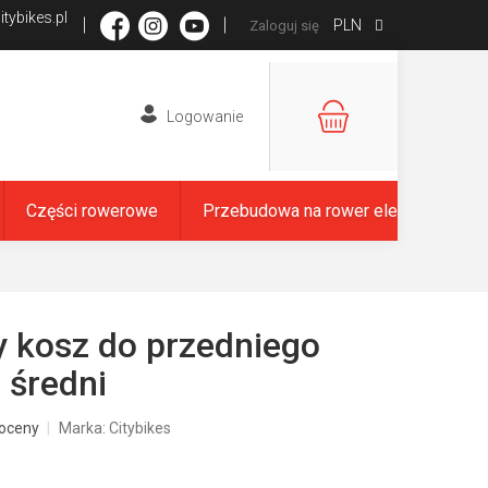
tybikes.pl
PLN
Zaloguj się
KOSZYK
Części rowerowe
Przebudowa na rower elektryczny
 kosz do przedniego
 średni
oceny
Marka:
Citybikes