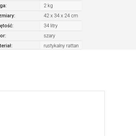
ga
:
2 kg
zmiary
:
42 x 34 x 24 cm
ętość
:
34 litry
or
:
szary
eriał
:
rustykalny rattan