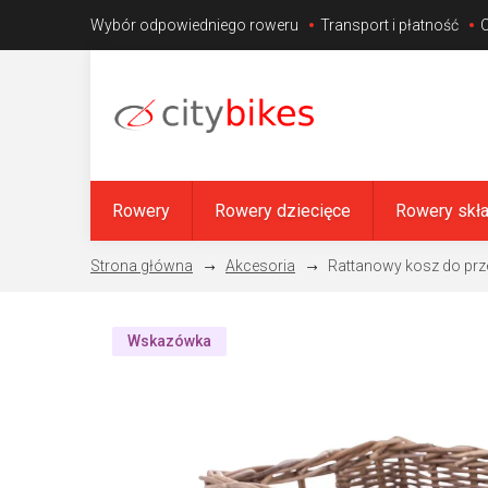
Przejść
Wybór odpowiedniego roweru
Transport i płatność
do
treści
Rowery
Rowery dziecięce
Rowery skł
Akcesoria
Rattanowy kosz do prz
Wskazówka