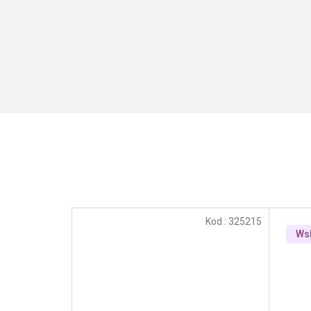
Kod :
325215
Ws