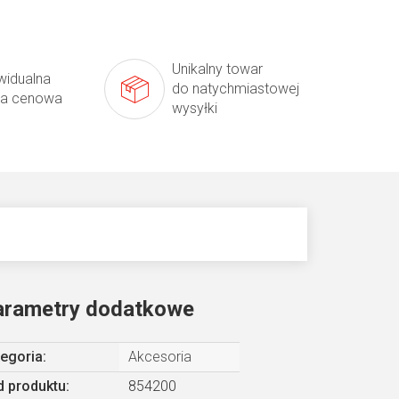
Unikalny towar
widualna
do natychmiastowej
ta cenowa
wysyłki
arametry dodatkowe
egoria
:
Akcesoria
 produktu:
854200