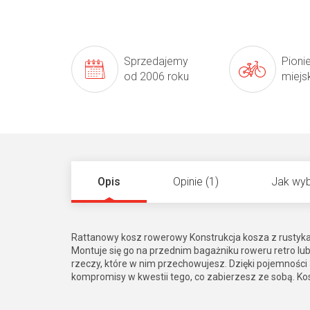
Sprzedajemy
Pioni
od 2006 roku
miejs
Opis
Opinie (1)
Jak wyb
Rattanowy kosz rowerowy Konstrukcja kosza z rustyka
Montuje się go na przednim bagażniku roweru retro l
rzeczy, które w nim przechowujesz. Dzięki pojemności 
kompromisy w kwestii tego, co zabierzesz ze sobą. Kos