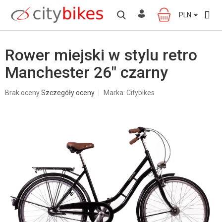
Przejść
do
PLN
KOSZYK
treści
Rower miejski w stylu retro
Manchester 26" czarny
Średnia
Brak oceny
Szczegóły oceny
Marka:
Citybikes
ocena
produktu
wynosi
0,0
na
5
gwiazdek.
W