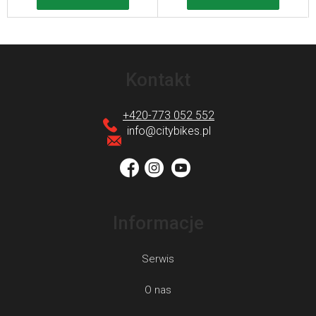
S
t
Kontakt
o
p
+420-773 052 552
k
info
@
citybikes.pl
a
Informacje
Serwis
O nas