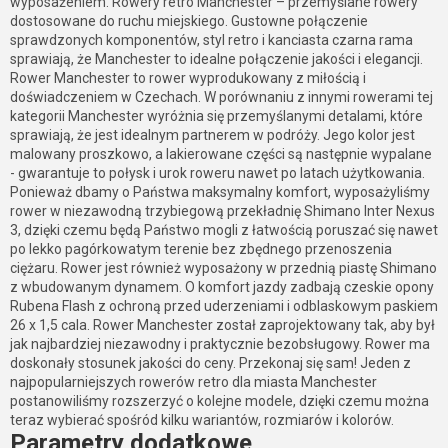
wyposażeniem. Rowery retro Manchester – przemyślane rowery
dostosowane do ruchu miejskiego. Gustowne połączenie
sprawdzonych komponentów, styl retro i kanciasta czarna rama
sprawiają, że Manchester to idealne połączenie jakości i elegancji.
Rower Manchester to rower wyprodukowany z miłością i
doświadczeniem w Czechach. W porównaniu z innymi rowerami tej
kategorii Manchester wyróżnia się przemyślanymi detalami, które
sprawiają, że jest idealnym partnerem w podróży. Jego kolor jest
malowany proszkowo, a lakierowane części są następnie wypalane
- gwarantuje to połysk i urok roweru nawet po latach użytkowania.
Ponieważ dbamy o Państwa maksymalny komfort, wyposażyliśmy
rower w niezawodną trzybiegową przekładnię Shimano Inter Nexus
3, dzięki czemu będą Państwo mogli z łatwością poruszać się nawet
po lekko pagórkowatym terenie bez zbędnego przenoszenia
ciężaru. Rower jest również wyposażony w przednią piastę Shimano
z wbudowanym dynamem. O komfort jazdy zadbają czeskie opony
Rubena Flash z ochroną przed uderzeniami i odblaskowym paskiem
26 x 1,5 cala. Rower Manchester został zaprojektowany tak, aby był
jak najbardziej niezawodny i praktycznie bezobsługowy. Rower ma
doskonały stosunek jakości do ceny. Przekonaj się sam! Jeden z
najpopularniejszych rowerów retro dla miasta Manchester
postanowiliśmy rozszerzyć o kolejne modele, dzięki czemu można
teraz wybierać spośród kilku wariantów, rozmiarów i kolorów.
Parametry dodatkowe