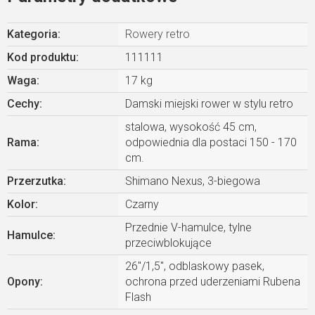
Kategoria
:
Rowery retro
Kod produktu:
111111
Waga
:
17 kg
Cechy
:
Damski miejski rower w stylu retro
stalowa, wysokość 45 cm,
Rama
:
odpowiednia dla postaci 150 - 170
cm.
Przerzutka
:
Shimano Nexus, 3-biegowa
Kolor
:
Czarny
Przednie V-hamulce, tylne
Hamulce
:
przeciwblokujące
26"/1,5", odblaskowy pasek,
Opony
:
ochrona przed uderzeniami Rubena
Flash