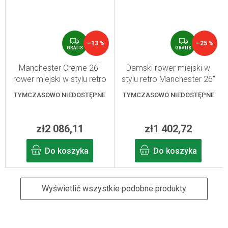
G
G
–13 %
–25 %
R
R
GRATIS
GRATIS
A
A
T
T
Manchester Creme 26"
Damski rower miejski w
I
I
rower miejski w stylu retro
stylu retro Manchester 26"
S
S
Light black
TYMCZASOWO NIEDOSTĘPNE
TYMCZASOWO NIEDOSTĘPNE
zł2 086,11
zł1 402,72
Do koszyka
Do koszyka
Wyświetlić wszystkie podobne produkty