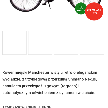
G
zł1 950,48
R
GRATIS
–9 %
A
T
I
S
Rower miejski Manchester w stylu retro o eleganckim
wyglądzie, z trzybiegową przerzutką Shimano Nexus,
hamulcem przeciwpoślizgowym (torpedo) i
automatycznym oświetleniem z dynamem w piaście.
TYMCZASOWO NIEDOSTĘPNE