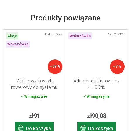
Produkty powiązane
Kod :
560993
Kod :
238328
Akcja
Wskazówka
Wskazówka
–39 %
–7 %
Wiklinowy koszyk
Adapter do kierownicy
rowerowy do systemu
KLICKfix
Klickfix
W magazynie
W magazynie
zł91
zł90,08
Do koszyka
Do koszyka