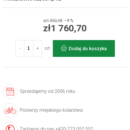
zł1 950,48
–9 %
zł1 760,70
Cena
jednostkowa:
Dodaj do koszyka
szt
Sprzedajemy
od 2006 roku
Pionierzy
miejskiego kolarstwa
Zadzwoń do nas
+420-773 052 552