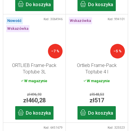
Do koszyka
Do koszyka
Kod :
3064946
Kod :
994101
Nowość
Wskazówka
Wskazówka
–7 %
–5 %
ORTLIEB Frame-Pack
Ortlieb Frame-Pack
Toptube 3L
Toptube 4 l
W magazynie
W magazynie
zł496,93
zł548,53
zł460,28
zł517
Do koszyka
Do koszyka
Kod :
6451679
Kod :
325523