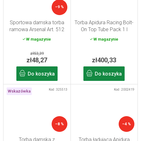
–9 %
Sportowa damska torba
Torba Apidura Racing Bolt-
ramowa Arsenal Art. 512
On Top Tube Pack 1 l
W magazynie
W magazynie
zł53,39
zł48,27
zł400,33
Do koszyka
Do koszyka
Kod :
325513
Kod :
2002419
Wskazówka
–8 %
–4 %
Torba damska z
Torba ładująca Apidura