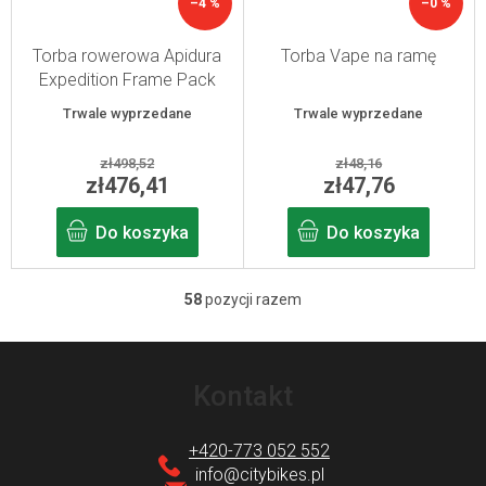
–4 %
–0 %
Torba rowerowa Apidura
Torba Vape na ramę
Expedition Frame Pack
TALL 5 l z przedłużoną
Trwale wyprzedane
Trwale wyprzedane
ramą
zł498,52
zł48,16
zł476,41
zł47,76
Do koszyka
Do koszyka
58
pozycji razem
K
o
S
n
t
Kontakt
t
o
r
p
+420-773 052 552
o
k
info
@
citybikes.pl