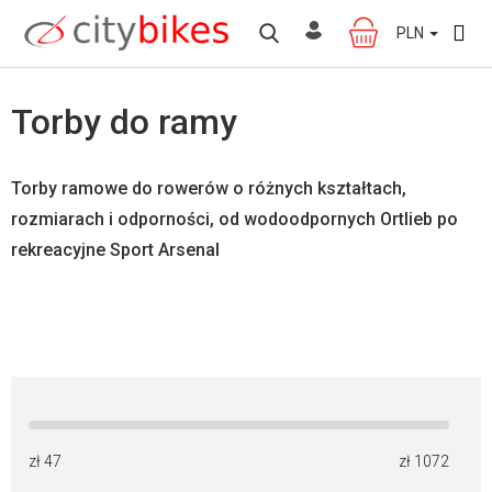
Przejść
do
PLN
KOSZYK
treści
Torby do ramy
Torby ramowe do rowerów o różnych kształtach,
rozmiarach i odporności, od wodoodpornych Ortlieb po
rekreacyjne Sport Arsenal
zł
47
zł
1072
W