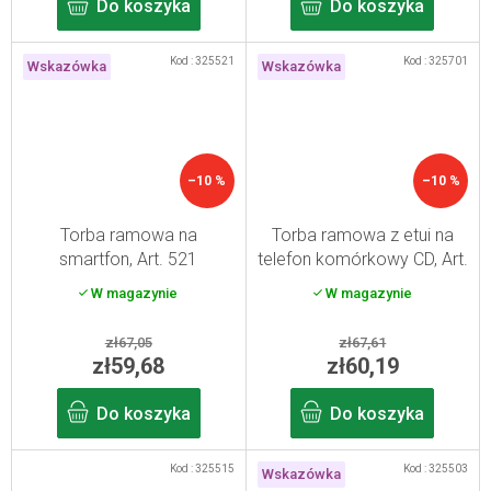
Do koszyka
Do koszyka
Kod :
325521
Kod :
325701
Wskazówka
Wskazówka
–10 %
–10 %
Torba ramowa na
Torba ramowa z etui na
smartfon, Art. 521
telefon komórkowy CD, Art.
701
W magazynie
W magazynie
zł67,05
zł67,61
zł59,68
zł60,19
Do koszyka
Do koszyka
Kod :
325515
Kod :
325503
Wskazówka