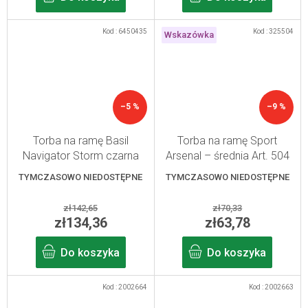
Kod :
6450435
Kod :
325504
Wskazówka
–5 %
–9 %
Torba na ramę Basil
Torba na ramę Sport
Navigator Storm czarna
Arsenal – średnia Art. 504
0,8 l
TYMCZASOWO NIEDOSTĘPNE
TYMCZASOWO NIEDOSTĘPNE
zł142,65
zł70,33
zł134,36
zł63,78
Do koszyka
Do koszyka
Kod :
2002664
Kod :
2002663