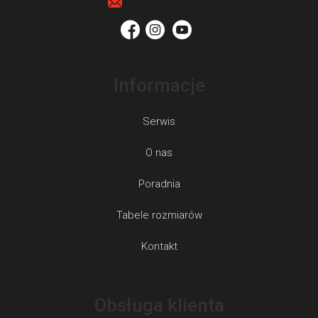
l
a
k
i
l
Informacje
i
s
Serwis
t
y
O nas
Poradnia
Tabele rozmiarów
Kontakt
Obsługa klienta