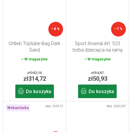
–8 %
–7 %
Ortlieb Toptube-Bag Dark
Sport Arsenal Art. 523
Sand
torba dziecięca na ramę
W magazynie
W magazynie
zł342,16
zł54,87
zł314,72
zł50,93
Do koszyka
Do koszyka
Kod :
325512
Kod :
2001207
Wskazówka