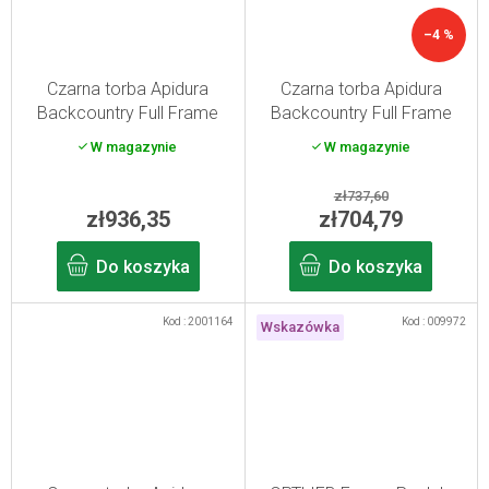
–4 %
Czarna torba Apidura
Czarna torba Apidura
Backcountry Full Frame
Backcountry Full Frame
Pack 2,5 l
Pack 4 l
W magazynie
W magazynie
zł737,60
zł936,35
zł704,79
Do koszyka
Do koszyka
Kod :
2001164
Kod :
009972
Wskazówka