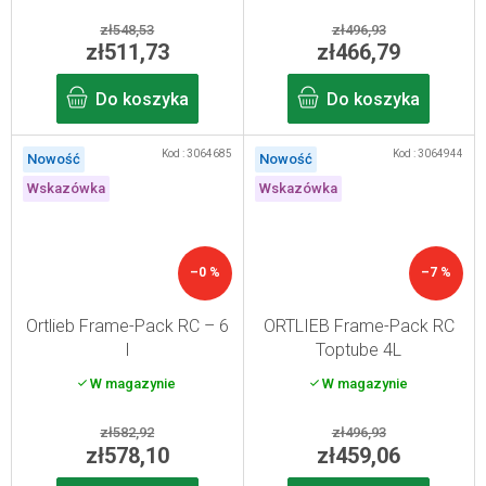
zł548,53
zł496,93
zł511,73
zł466,79
Do koszyka
Do koszyka
Kod :
3064685
Kod :
3064944
Nowość
Nowość
Wskazówka
Wskazówka
–0 %
–7 %
Ortlieb Frame-Pack RC – 6
ORTLIEB Frame-Pack RC
l
Toptube 4L
W magazynie
W magazynie
zł582,92
zł496,93
zł578,10
zł459,06