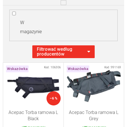
W
magazynie
L
Kod :
106306
Kod :
991169
Wskazówka
Wskazówka
i
s
t
a
–6 %
p
r
Acepac Torba ramowa L
Acepac Torba ramowa L
Black
Grey
o