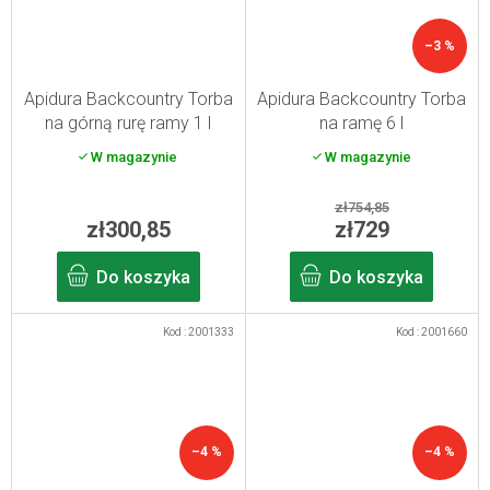
–3 %
Apidura Backcountry Torba
Apidura Backcountry Torba
na górną rurę ramy 1 l
na ramę 6 l
W magazynie
W magazynie
zł754,85
zł300,85
zł729
Do koszyka
Do koszyka
Kod :
2001333
Kod :
2001660
–4 %
–4 %