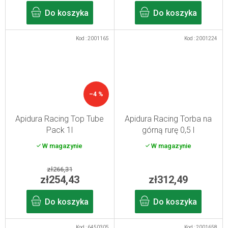
Do koszyka
Do koszyka
Kod :
2001165
Kod :
2001224
–4 %
Apidura Racing Top Tube
Apidura Racing Torba na
Pack 1l
górną rurę 0,5 l
W magazynie
W magazynie
zł266,31
zł254,43
zł312,49
Do koszyka
Do koszyka
Kod :
6450305
Kod :
2001658