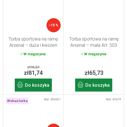
–15 %
Torba sportowa na ramę
Torba sportowa na ramę
Arsenal – duża i kieszeń
Arsenal – mała Art. 503
aqua Art. 515
W magazynie
W magazynie
zł96,53
zł81,74
zł65,73
Do koszyka
Do koszyka
Kod :
056651
Kod :
45619
Wskazówka