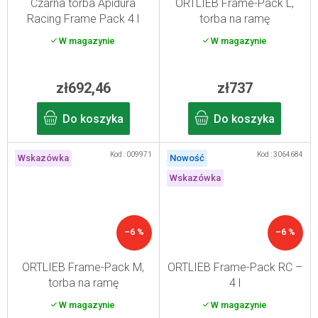
Czarna torba Apidura
ORTLIEB Frame-Pack L,
Racing Frame Pack 4 l
torba na ramę
W magazynie
W magazynie
zł692,46
zł737
Do koszyka
Do koszyka
Kod :
009971
Kod :
3064684
Wskazówka
Nowość
Wskazówka
–6 %
–6 %
ORTLIEB Frame-Pack M,
ORTLIEB Frame-Pack RC –
torba na ramę
4 l
W magazynie
W magazynie