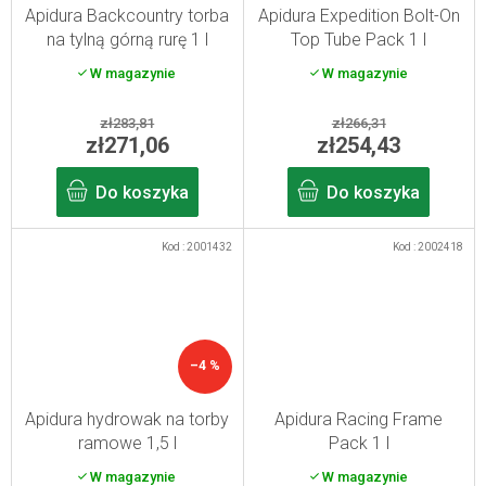
Apidura Backcountry torba
Apidura Expedition Bolt-On
na tylną górną rurę 1 l
Top Tube Pack 1 l
W magazynie
W magazynie
zł283,81
zł266,31
zł271,06
zł254,43
Do koszyka
Do koszyka
Kod :
2001432
Kod :
2002418
–4 %
Apidura hydrowak na torby
Apidura Racing Frame
ramowe 1,5 l
Pack 1 l
W magazynie
W magazynie