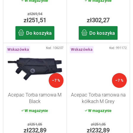
W magazynie
W magazynie
d
u
zł269,94
k
zł251,51
zł302,27
t
Do koszyka
Do koszyka
ó
w
Kod :
106207
Kod :
991172
Wskazówka
Wskazówka
–7 %
–7 %
Acepac Torba ramowa M
Acepac Torba ramowa na
Black
kółkach M Grey
W magazynie
W magazynie
zł251,05
zł251,05
zł232,89
zł232,89