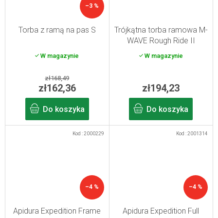
–3 %
Torba z ramą na pas S
Trójkątna torba ramowa M-
WAVE Rough Ride II
Triangle 2,1 l
W magazynie
W magazynie
zł168,49
zł162,36
zł194,23
Do koszyka
Do koszyka
Kod :
2000229
Kod :
2001314
–4 %
–4 %
Apidura Expedition Frame
Apidura Expedition Full