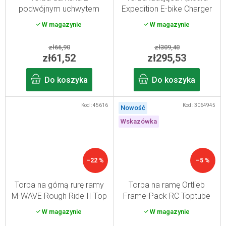
podwójnym uchwytem
Expedition E-bike Charger
Sport Arsenal Art. 513
Pack 1,6 l
W magazynie
W magazynie
zł66,90
zł309,40
zł61,52
zł295,53
Do koszyka
Do koszyka
Kod :
45616
Kod :
3064945
Nowość
Wskazówka
–22 %
–5 %
Torba na górną rurę ramy
Torba na ramę Ortlieb
M-WAVE Rough Ride II Top
Frame-Pack RC Toptube
0,75 l
3L
W magazynie
W magazynie