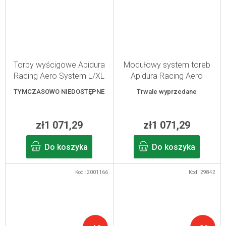
Torby wyścigowe Apidura
Modułowy system toreb
Racing Aero System L/XL
Apidura Racing Aero
3,2 l
System S/M 2,2 l
TYMCZASOWO NIEDOSTĘPNE
Trwale wyprzedane
zł1 071,29
zł1 071,29
Do koszyka
Do koszyka
Kod :
2001166
Kod :
29842