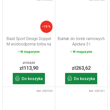
–15 %
Basil Sport Design Doppel
Bukłak do toreb ramowych
M wodoodporna torba na
Apidura 3 l
ramę czarna 1,5 l
W magazynie
W magazynie
zł134,50
zł113,90
zł263,62
Do koszyka
Do koszyka
Kod :
2001320
Kod :
2001321