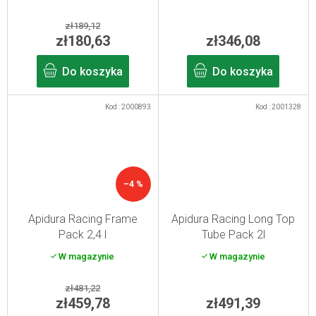
zł189,12
zł180,63
zł346,08
Do koszyka
Do koszyka
Kod :
2000893
Kod :
2001328
–4 %
Apidura Racing Frame
Apidura Racing Long Top
Pack 2,4 l
Tube Pack 2l
W magazynie
W magazynie
zł481,22
zł459,78
zł491,39