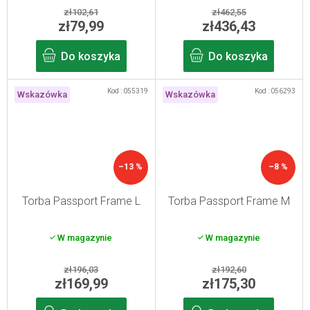
zł102,61
zł462,55
zł79,99
zł436,43
Do koszyka
Do koszyka
Kod :
055319
Kod :
056293
Wskazówka
Wskazówka
–13 %
–8 %
Torba Passport Frame L
Torba Passport Frame M
W magazynie
W magazynie
zł196,03
zł192,60
zł169,99
zł175,30