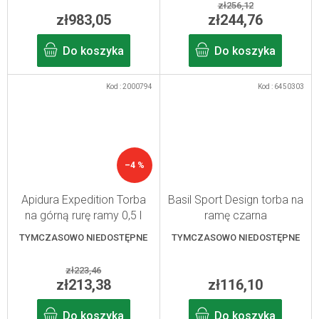
zł256,12
zł983,05
zł244,76
Do koszyka
Do koszyka
Kod :
2000794
Kod :
6450303
–4 %
Apidura Expedition Torba
Basil Sport Design torba na
na górną rurę ramy 0,5 l
ramę czarna
wodoodporna 1 l
TYMCZASOWO NIEDOSTĘPNE
TYMCZASOWO NIEDOSTĘPNE
zł223,46
zł213,38
zł116,10
Do koszyka
Do koszyka