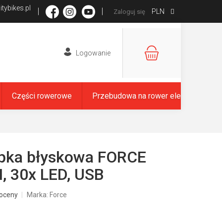
tybikes.pl
PLN
Zaloguj się
KOSZYK
Części rowerowe
Przebudowa na rower elektryczny
mpka błyskowa FORCE
, 30x LED, USB
oceny
Marka:
Force