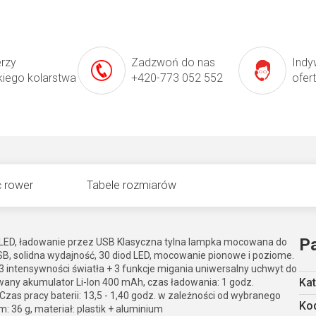
erzy
Zadzwoń do nas
Indy
kiego kolarstwa
+420-773 052 552
ofer
 rower
Tabele rozmiarów
P
 LED, ładowanie przez USB Klasyczna tylna lampka mocowana do
, solidna wydajność, 30 diod LED, mocowanie pionowe i poziome.
3 intensywności światła + 3 funkcje migania uniwersalny uchwyt do
Kat
owany akumulator Li-Ion 400 mAh, czas ładowania: 1 godz.
as pracy baterii: 13,5 - 1,40 godz. w zależności od wybranego
Kod
 36 g, materiał: plastik + aluminium