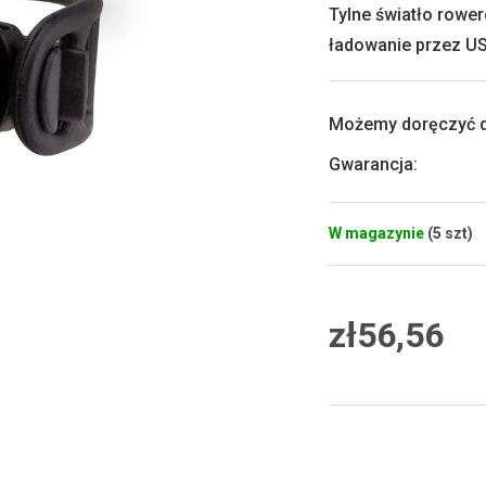
0,0
Tylne światło rowe
na
ładowanie przez U
5
gwiazdek.
Możemy doręczyć d
Gwarancja
:
W magazynie
(5 szt)
zł56,56
Cena
jednostkowa: