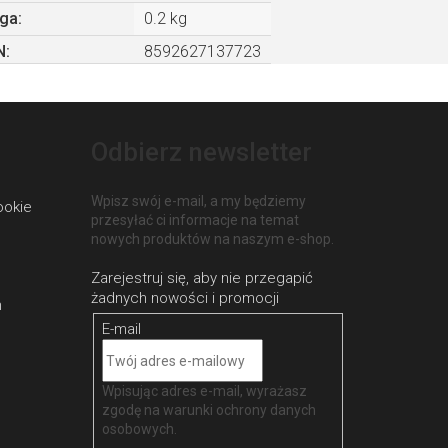
ga
:
0.2 kg
N
:
8592627137723
Odbierz newsletter
Wpisz swój e-mail, a my będziemy
ookie
przesyłać ci informacje na temat
nowych produktów na naszym e-shop.
h
E-mail
Wpisując adres e-mail, wyrażasz
zgodę na
warunki ochrony danych
osobowych
.