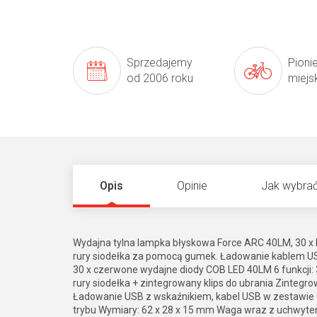
Sprzedajemy
Pioni
od 2006 roku
miejs
Opis
Opinie
Jak wybrać
Wydajna tylna lampka błyskowa Force ARC 40LM, 30 x
rury siodełka za pomocą gumek. Ładowanie kablem USB
30 x czerwone wydajne diody COB LED 40LM 6 funkcji: 
rury siodełka + zintegrowany klips do ubrania Zintegr
Ładowanie USB z wskaźnikiem, kabel USB w zestawie Cz
trybu Wymiary: 62 x 28 x 15 mm Waga wraz z uchwytem: