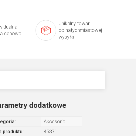
Unikalny towar
widualna
do natychmiastowej
ta cenowa
wysyłki
arametry dodatkowe
egoria
:
Akcesoria
 produktu:
45371