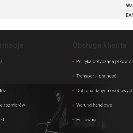
Wa
EA
ormacje
Obsługa klienta
is
Polityka dotycząca plików c
s
Transport i płatność
nia
Ochrona danych osobowyc
le rozmiarów
Warunki handlowe
kt
Hurtownia