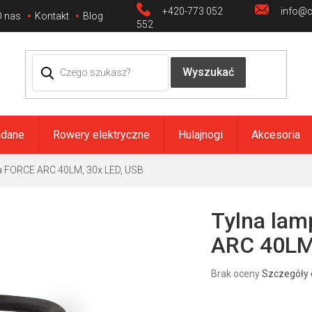
+420-773 052
info@ci
O nas
Kontakt
Blog
552
adane
Rowery elektryczne
Hulajnogi
Akcesoria
a FORCE ARC 40LM, 30x LED, USB
Tylna la
ARC 40LM
Średnia
Brak oceny
Szczegóły 
ocena
produktu
wynosi