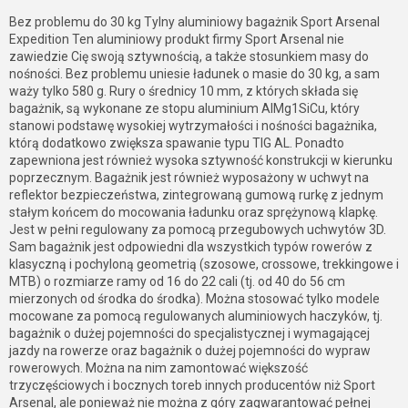
Bez problemu do 30 kg Tylny aluminiowy bagażnik Sport Arsenal
Expedition Ten aluminiowy produkt firmy Sport Arsenal nie
zawiedzie Cię swoją sztywnością, a także stosunkiem masy do
nośności. Bez problemu uniesie ładunek o masie do 30 kg, a sam
waży tylko 580 g. Rury o średnicy 10 mm, z których składa się
bagażnik, są wykonane ze stopu aluminium AlMg1SiCu, który
stanowi podstawę wysokiej wytrzymałości i nośności bagażnika,
którą dodatkowo zwiększa spawanie typu TIG AL. Ponadto
zapewniona jest również wysoka sztywność konstrukcji w kierunku
poprzecznym. Bagażnik jest również wyposażony w uchwyt na
reflektor bezpieczeństwa, zintegrowaną gumową rurkę z jednym
stałym końcem do mocowania ładunku oraz sprężynową klapkę.
Jest w pełni regulowany za pomocą przegubowych uchwytów 3D.
Sam bagażnik jest odpowiedni dla wszystkich typów rowerów z
klasyczną i pochyloną geometrią (szosowe, crossowe, trekkingowe i
MTB) o rozmiarze ramy od 16 do 22 cali (tj. od 40 do 56 cm
mierzonych od środka do środka). Można stosować tylko modele
mocowane za pomocą regulowanych aluminiowych haczyków, tj.
bagażnik o dużej pojemności do specjalistycznej i wymagającej
jazdy na rowerze oraz bagażnik o dużej pojemności do wypraw
rowerowych. Można na nim zamontować większość
trzyczęściowych i bocznych toreb innych producentów niż Sport
Arsenal, ale ponieważ nie można z góry zagwarantować pełnej