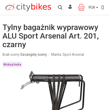
Przejść
do
PLN
KOSZYK
treści
Tylny bagażnik wyprawowy
ALU Sport Arsenal Art. 201,
czarny
Średnia
Brak oceny
Szczegóły oceny
Marka:
Sport Arsenal
ocena
produktu
Wskazówka
wynosi
0,0
na
5
gwiazdek.
W