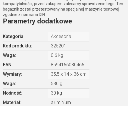
kompatybilności, przed zakupem zalecamy sprawdzenie tego. Ten
bagażnik został przetestowany na specjalnej maszynie testowej
zgodnie z normami DIN.
Parametry dodatkowe
Kategoria
:
Akcesoria
Kod produktu:
325201
Waga
:
0.6 kg
EAN
:
8594166030466
Wymiary
:
35,5 x 14 x 36 cm
Waga
:
580 g
Nośność
:
30 kg
Materiał
:
aluminium