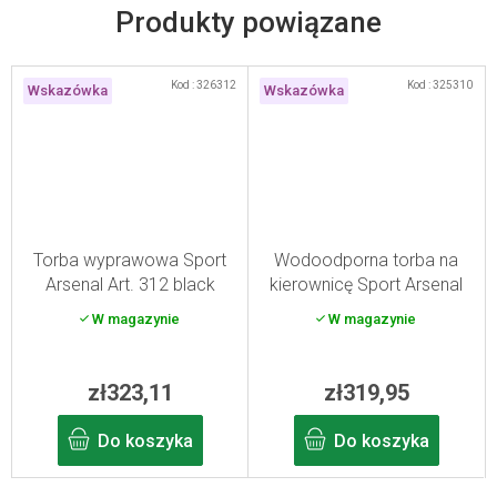
Produkty powiązane
Kod :
326312
Kod :
325310
Wskazówka
Wskazówka
Torba wyprawowa Sport
Wodoodporna torba na
Arsenal Art. 312 black
kierownicę Sport Arsenal
Art. 310
W magazynie
W magazynie
zł323,11
zł319,95
Do koszyka
Do koszyka