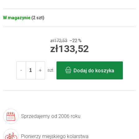
W magazynie
(2 szt)
zł172,53
–22 %
zł133,52
Cena
jednostkowa:
Dodaj do koszyka
szt
Sprzedajemy
od 2006 roku
Pionierzy
miejskiego kolarstwa