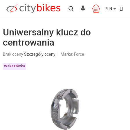
Przejść
do
PLN
KOSZYK
treści
Uniwersalny klucz do
centrowania
Średnia
Brak oceny
Szczegóły oceny
Marka:
Force
ocena
produktu
Wskazówka
wynosi
0,0
na
5
gwiazdek.
W