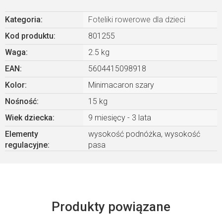
Kategoria
:
Foteliki rowerowe dla dzieci
Kod produktu:
801255
Waga
:
2.5 kg
EAN
:
5604415098918
Kolor
:
Minimacaron szary
Nośność
:
15 kg
Wiek dziecka
:
9 miesięcy - 3 lata
Elementy
wysokość podnóżka, wysokość
regulacyjne
:
pasa