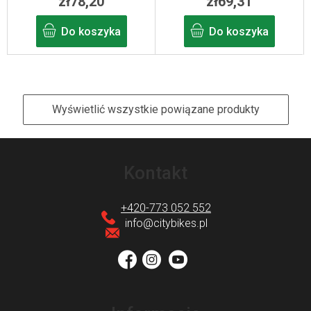
zł78,20
zł69,31
Do koszyka
Do koszyka
Wyświetlić wszystkie powiązane produkty
S
t
Kontakt
o
p
+420-773 052 552
k
info
@
citybikes.pl
a