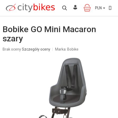
Przejść
do
PLN
KOSZYK
treści
Bobike GO Mini Macaron
szary
Średnia
Brak oceny
Szczegóły oceny
Marka:
Bobike
ocena
produktu
wynosi
0,0
na
5
gwiazdek.
W