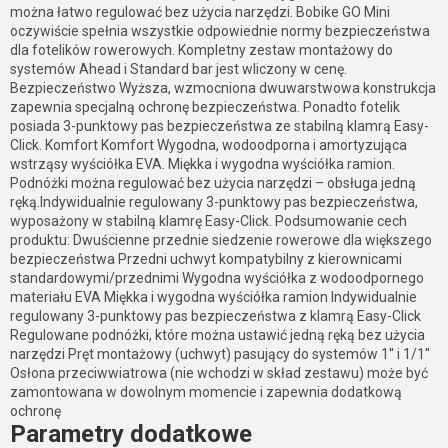
można łatwo regulować bez użycia narzędzi. Bobike GO Mini
oczywiście spełnia wszystkie odpowiednie normy bezpieczeństwa
dla fotelików rowerowych. Kompletny zestaw montażowy do
systemów Ahead i Standard bar jest wliczony w cenę.
Bezpieczeństwo Wyższa, wzmocniona dwuwarstwowa konstrukcja
zapewnia specjalną ochronę bezpieczeństwa. Ponadto fotelik
posiada 3-punktowy pas bezpieczeństwa ze stabilną klamrą Easy-
Click. Komfort Komfort Wygodna, wodoodporna i amortyzująca
wstrząsy wyściółka EVA. Miękka i wygodna wyściółka ramion.
Podnóżki można regulować bez użycia narzędzi – obsługa jedną
ręką.Indywidualnie regulowany 3-punktowy pas bezpieczeństwa,
wyposażony w stabilną klamrę Easy-Click. Podsumowanie cech
produktu: Dwuścienne przednie siedzenie rowerowe dla większego
bezpieczeństwa Przedni uchwyt kompatybilny z kierownicami
standardowymi/przednimi Wygodna wyściółka z wodoodpornego
materiału EVA Miękka i wygodna wyściółka ramion Indywidualnie
regulowany 3-punktowy pas bezpieczeństwa z klamrą Easy-Click
Regulowane podnóżki, które można ustawić jedną ręką bez użycia
narzędzi Pręt montażowy (uchwyt) pasujący do systemów 1'' i 1/1''
Osłona przeciwwiatrowa (nie wchodzi w skład zestawu) może być
zamontowana w dowolnym momencie i zapewnia dodatkową
ochronę
Parametry dodatkowe