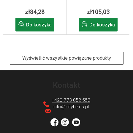
zł84,28
zł105,03
Do koszyka
Do koszyka
Wyświetlić wszystkie powiązane produkty
S
t
Kontakt
o
p
+420-773 052 552
k
info
@
citybikes.pl
a