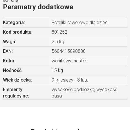
ochronę
Parametry dodatkowe
Kategoria
:
Foteliki rowerowe dla dzieci
Kod produktu:
801252
Waga
:
2.5 kg
EAN
:
5604415098888
Kolor
:
waniliowy ciastko
Nośność
:
15 kg
Wiek dziecka
:
9 miesięcy - 3 lata
Elementy
wysokość podnóżka, wysokość
regulacyjne
:
pasa