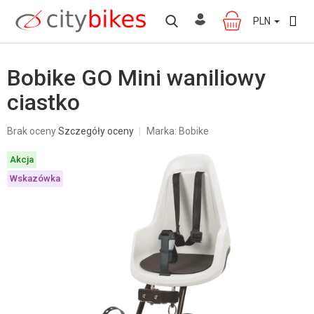
Przejść
do
PLN
KOSZYK
treści
Bobike GO Mini waniliowy
ciastko
Średnia
Brak oceny
Szczegóły oceny
Marka:
Bobike
ocena
produktu
Akcja
wynosi
0,0
Wskazówka
na
5
gwiazdek.
W