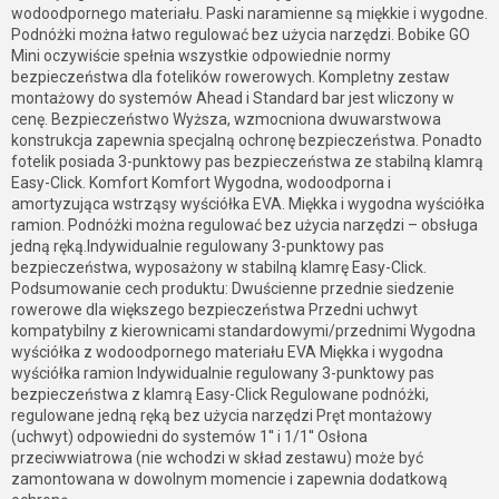
wodoodpornego materiału. Paski naramienne są miękkie i wygodne.
Podnóżki można łatwo regulować bez użycia narzędzi. Bobike GO
Mini oczywiście spełnia wszystkie odpowiednie normy
bezpieczeństwa dla fotelików rowerowych. Kompletny zestaw
montażowy do systemów Ahead i Standard bar jest wliczony w
cenę. Bezpieczeństwo Wyższa, wzmocniona dwuwarstwowa
konstrukcja zapewnia specjalną ochronę bezpieczeństwa. Ponadto
fotelik posiada 3-punktowy pas bezpieczeństwa ze stabilną klamrą
Easy-Click. Komfort Komfort Wygodna, wodoodporna i
amortyzująca wstrząsy wyściółka EVA. Miękka i wygodna wyściółka
ramion. Podnóżki można regulować bez użycia narzędzi – obsługa
jedną ręką.Indywidualnie regulowany 3-punktowy pas
bezpieczeństwa, wyposażony w stabilną klamrę Easy-Click.
Podsumowanie cech produktu: Dwuścienne przednie siedzenie
rowerowe dla większego bezpieczeństwa Przedni uchwyt
kompatybilny z kierownicami standardowymi/przednimi Wygodna
wyściółka z wodoodpornego materiału EVA Miękka i wygodna
wyściółka ramion Indywidualnie regulowany 3-punktowy pas
bezpieczeństwa z klamrą Easy-Click Regulowane podnóżki,
regulowane jedną ręką bez użycia narzędzi Pręt montażowy
(uchwyt) odpowiedni do systemów 1'' i 1/1'' Osłona
przeciwwiatrowa (nie wchodzi w skład zestawu) może być
zamontowana w dowolnym momencie i zapewnia dodatkową